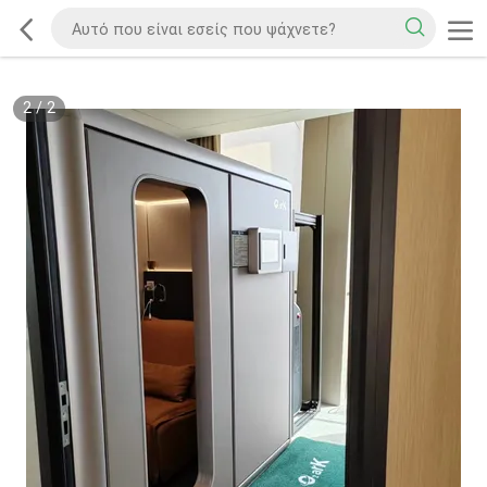
2
/
2