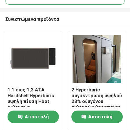
Συνιστώμενα προϊόντα
1,1 έως 1,3 ΑΤΑ
2 Hyperbaric
Σπίτι
Hardshell Hyperbaric
συγκέντρωση υψηλού
υψηλή πίεση Hbot
23% οξυγόνου
αιθουσών
αιθουσών θεραπείας
Προϊόντα
Hardshell ανθρώπων
Αποστολή
Αποστολή
βίντεο
ερώτησης
ερώτησης