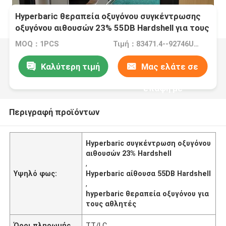
Hyperbaric θεραπεία οξυγόνου συγκέντρωσης
οξυγόνου αιθουσών 23% 55DB Hardshell για τους
αθλητές
MOQ：1PCS
Τιμή：83471.4--92746USD
Καλύτερη τιμή
Μας ελάτε σε
επαφή με
Περιγραφή προϊόντων
Hyperbaric συγκέντρωση οξυγόνου
αιθουσών 23% Hardshell
,
Υψηλό φως:
Hyperbaric αίθουσα 55DB Hardshell
,
hyperbaric θεραπεία οξυγόνου για
τους αθλητές
Όροι πληρωμής
TT/LC