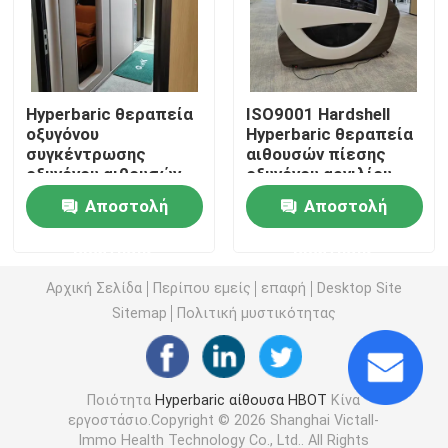
1.3 ΑΤΑ Hyperbaric
Hyperbaric θεραπεία
ISO9001 Hardshell
Hyperbaric αίθουσα Hardshell
οξυγόνου
Hyperbaric θεραπεία
συγκέντρωσης
αιθουσών πίεσης
οξυγόνου αιθουσών
οξυγόνου αργιλίου
Hyperbaric αίθουσα καθίσματος
23% 55DB Hardshell
αιθουσών σύνθετη
Αποστολή
Αποστολή
για τους αθλητές
Hyperbaric αθλητική αποκατάσταση αιθουσών
ερώτησης
ερώτησης
Αρχική Σελίδα
Περίπου εμείς
επαφή
Desktop Site
Hyperbaric αίθουσα προσοχής πληγών
Sitemap
Πολιτική μυστικότητας
Hyperbaric αίθουσα οξυγόνου Monoplace
Ποιότητα
Hyperbaric αίθουσα HBOT
Κίνα
εργοστάσιο.Copyright © 2026 Shanghai Victall-
Hyperbaric αίθουσα Multiplace
Immo Health Technology Co., Ltd.. All Rights