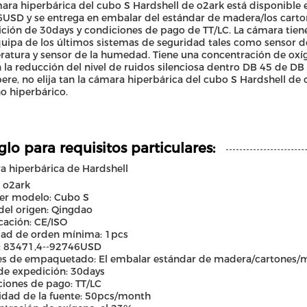
ara hiperbárica del cubo S Hardshell de o2ark está disponible 
USD y se entrega en embalar del estándar de madera/los cart
ción de 30days y condiciones de pago de TT/LC. La cámara tie
quipa de los últimos sistemas de seguridad tales como sensor de
ratura y sensor de la humedad. Tiene una concentración de o
 la reducción del nivel de ruidos silenciosa dentro DB 45 de DB (
ere, no elija tan la cámara hiperbárica del cubo S Hardshell de 
o hiperbárico.
glo para requisitos particulares:
 hiperbárica de Hardshell
 o2ark
r modelo: Cubo S
del origen: Qingdao
icación: CE/ISO
dad de orden mínima: 1pcs
o: 83471,4--92746USD
les de empaquetado: El embalar estándar de madera/cartones
de expedición: 30days
iones de pago: TT/LC
dad de la fuente: 50pcs/month