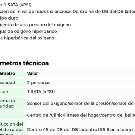
n: 1.3ATA (4PSI)
ión del nivel de ruidos silenciosa: Dentro 45 de DB del DB (aden
Tipo duro
iento de alta presión del oxígeno
que de oxígeno hiperbárico
 hiperbárica del oxígeno
metros técnicos:
ámetro
Valor
pacidad
2 personas
sión
1.3ATA (4PSI)
tema de
Sensor del oxígeno/sensor de la presión/sensor d
uridad
o
Centro de /Clinic/Fitness del hogar/centro del baln
ucción del
el de ruidos
Dentro 45 de DB del DB (adentro) 55 (hacia fuera)