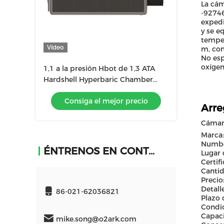
La cám
-92746
expedi
y se e
tempe
Vídeo
m, con
No esp
oxígen
1,1 a la presión Hbot de 1,3 ATA
Hardshell Hyperbaric Chamber
High
Consiga el mejor precio
Arre
Cámara
Marca:
Numbe
ÉNTRENOS EN CONTACTO CON
Lugar 
Certif
Canti
Preci
Detal
86-021-62036821
Plazo 
Condic
Capaci
mike.song@o2ark.com