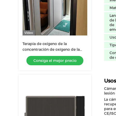
sil
Mat
Lan
de 
de
eme
Vídeo
Us
Terapia de oxígeno de la
Tip
concentración de oxígeno de la
Con
cámara hiperbárica el 23% de
de 
Consiga el mejor precio
55DB Hardshell para los atletas
Usos
Cámara
lesión
La cám
recupe
para e
CE/ISO