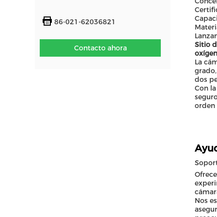
Concen
Certif
Capaci
86-021-62036821
Materi
Lanzam
Sitio 
Contacto ahora
oxígen
La cám
grado,
dos pe
Con la
seguro
orden
Ayud
Soport
Ofrece
experi
cámara
Nos es
asegur