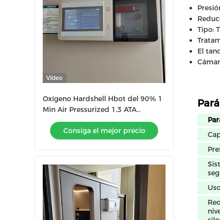
Presió
Reducc
Tipo: 
Tratam
El tan
Cámara
Vídeo
Oxígeno Hardshell Hbot del 90% 1
Pará
Min Air Pressurized 1,3 ATA
Par
Hyperbaric Oxygen Room
Consiga el mejor precio
Ca
Pre
Sis
seg
Us
Red
niv