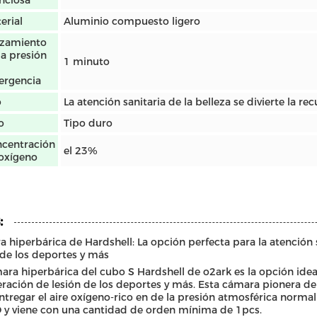
enciosa
erial
Aluminio compuesto ligero
zamiento
la presión
1 minuto
rgencia
o
La atención sanitaria de la belleza se divierte la re
o
Tipo duro
centración
el 23%
oxígeno
:
 hiperbárica de Hardshell: La opción perfecta para la atención s
 de los deportes y más
ara hiperbárica del cubo S Hardshell de o2ark es la opción ideal 
ración de lesión de los deportes y más. Esta cámara pionera de 
ntregar el aire oxígeno-rico en de la presión atmosférica normal 
 y viene con una cantidad de orden mínima de 1pcs.