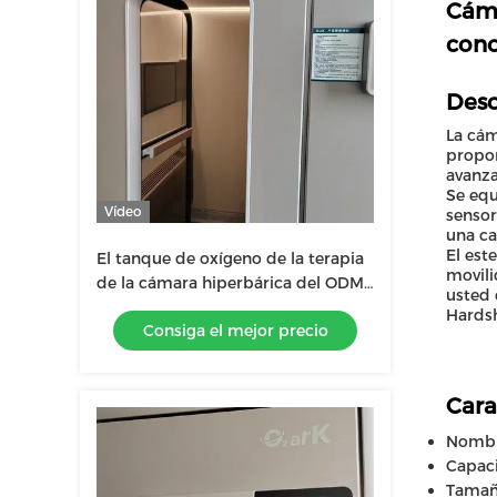
Cáma
conc
Desc
La cám
propor
avanza
Se equ
Vídeo
sensor
una ca
El est
El tanque de oxígeno de la terapia
movili
de la cámara hiperbárica del ODM
usted 
Hardshell para la clínica del hogar
Hardsh
Consiga el mejor precio
Cara
Nombr
Capaci
Tamañ