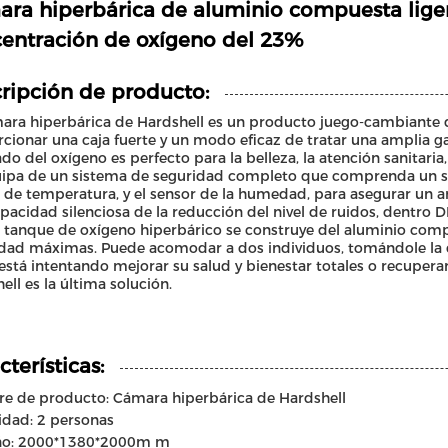
ra hiperbárica de aluminio compuesta liger
entración de oxígeno del 23%
ripción de producto:
ara hiperbárica de Hardshell es un producto juego-cambiante 
cionar una caja fuerte y un modo eficaz de tratar una amplia ga
do del oxígeno es perfecto para la belleza, la atención sanitaria,
ipa de un sistema de seguridad completo que comprenda un sens
 de temperatura, y el sensor de la humedad, para asegurar un
pacidad silenciosa de la reducción del nivel de ruidos, dentro D
e tanque de oxígeno hiperbárico se construye del aluminio compu
dad máximas. Puede acomodar a dos individuos, tomándole la de
está intentando mejorar su salud y bienestar totales o recupera
ell es la última solución.
cterísticas:
e de producto: Cámara hiperbárica de Hardshell
dad: 2 personas
o: 2000*1380*2000m m