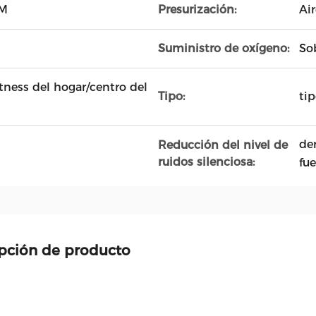
 M
Presurización:
Air
Suministro de oxígeno:
So
itness del hogar/centro del
Tipo:
ti
de
Reducción del nivel de
ruidos silenciosa:
fue
pción de producto