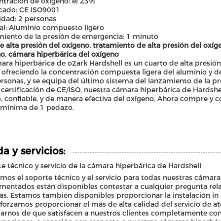
tración de oxígeno: el 23%
icado: CE ISO9001
dad: 2 personas
al: Aluminio compuesto ligero
iento de la presión de emergencia: 1 minuto
de alta presión del oxígeno, tratamiento de alta presión del oxíge
o, cámara hiperbárica del oxígeno
ara hiperbárica de o2ark Hardshell es un cuarto de alta presión
 ofreciendo la concentración compuesta ligera del aluminio y d
rsonas, y se equipa del último sistema del lanzamiento de la 
 certificación de CE/ISO, nuestra cámara hiperbárica de Hardshe
, confiable, y de manera efectiva del oxígeno. Ahora compre y 
 mínima de 1 pedazo.
a y servicios:
e técnico y servicio de la cámara hiperbárica de Hardshell
mos el soporte técnico y el servicio para todas nuestras cámara
mentados están disponibles contestar a cualquier pregunta rela
s. Estamos también disponibles proporcionar la instalación in 
forzamos proporcionar el más de alta calidad del servicio de ate
arnos de que satisfacen a nuestros clientes completamente con