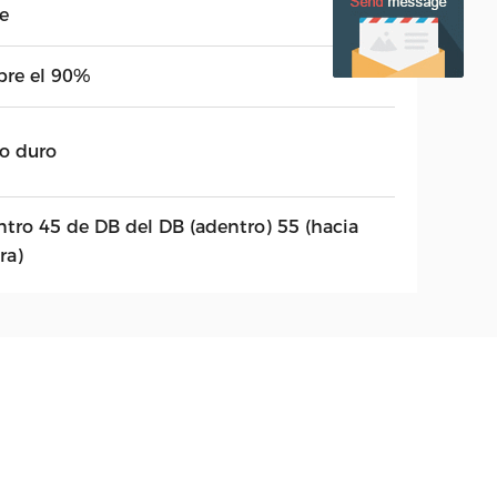
e
bre el 90%
po duro
ntro 45 de DB del DB (adentro) 55 (hacia
ra)