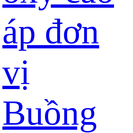
áp đơn
vị
Buồng