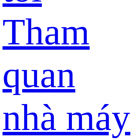
Tham
quan
nhà máy