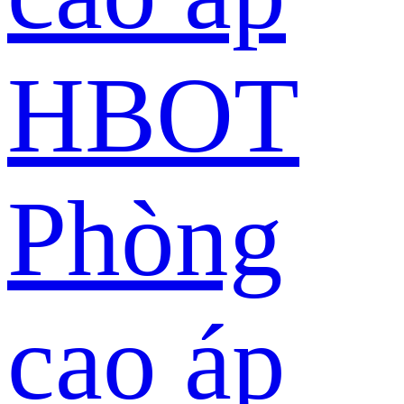
HBOT
Phòng
cao áp