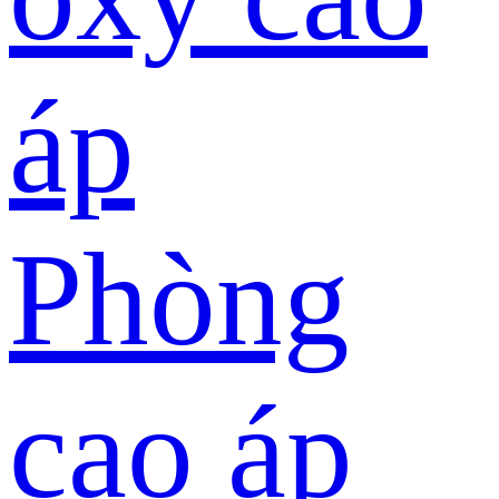
áp
Phòng
cao áp