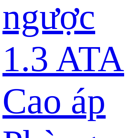
ngược
1.3 ATA
Cao áp