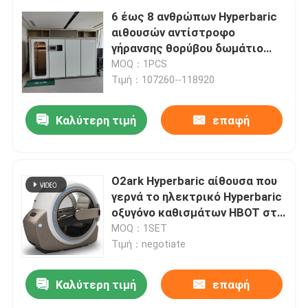
6 έως 8 ανθρώπων Hyperbaric
αιθουσών αντίστροφο
γήρανσης θορύβου δωμάτιο
οξυγόνου μείωσης Hyperbaric
MOQ：1PCS
Τιμή：107260--118920
Καλύτερη τιμή
επαφή
O2ark Hyperbaric αίθουσα που
γερνά το ηλεκτρικό Hyperbaric
οξυγόνο καθισμάτων HBOT στο
σπίτι
MOQ：1SET
Τιμή：negotiate
Καλύτερη τιμή
επαφή