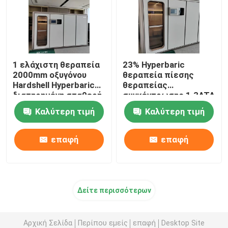
1 ελάχιστη θεραπεία
23% Hyperbaric
2000mm οξυγόνου
θεραπεία πίεσης
Hardshell Hyperbaric
θεραπείας
διατηρημένη σταθερή
συγκέντρωσης 1.3ATA
ατμοσφαιρική πίεση
Hardshell οξυγόνου
Καλύτερη τιμή
Καλύτερη τιμή
αίθουσα
επαφή
επαφή
Δείτε περισσότερων
Αρχική Σελίδα
Περίπου εμείς
επαφή
Desktop Site