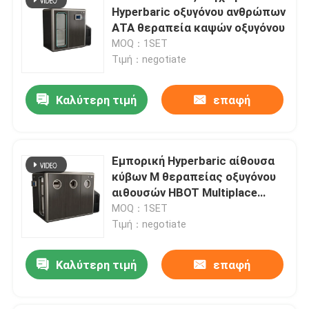
Hyperbaric οξυγόνου ανθρώπων
ΑΤΑ θεραπεία καψών οξυγόνου
MOQ：1SET
Τιμή：negotiate
Καλύτερη τιμή
επαφή
Εμπορική Hyperbaric αίθουσα
κύβων Μ θεραπείας οξυγόνου
αιθουσών HBOT Multiplace
Hyperbaric
MOQ：1SET
Τιμή：negotiate
Καλύτερη τιμή
επαφή