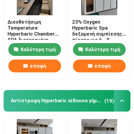
Διευθετήσιμη
23% Oxygen
Temperature
Hyperbaric Spa
Hyperbaric Chamber
δεξαμενή συμπίεσης
SPA διατηρημένη
πίεσης για 6 - 8
σταθερή
ανθρώπους
Καλύτερη τιμή
Καλύτερη τιμή
ατμοσφαιρική πίεση
45DB αίθουσα
οξυγόνου
επαφή
επαφή
Αντίστροφη Hyperbaric αίθουσα γήρανσης
(19)