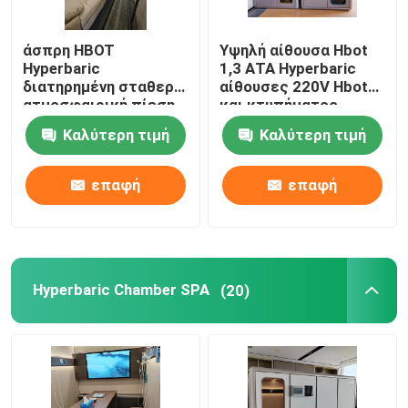
Αίθουσα εγχώριου Hyperbaric οξυγόνου
άσπρη HBOT
Υψηλή αίθουσα Hbot
Hyperbaric
1,3 ΑΤΑ Hyperbaric
διατηρημένη σταθερή
αίθουσες 220V Hbot
Εμπορική Hyperbaric αίθουσα
ατμοσφαιρική πίεση
και κτυπήματος
αίθουσα αίθουσα
Καλύτερη τιμή
Καλύτερη τιμή
ISO9001 οξυγόνου
220V 1Min
επαφή
επαφή
Hyperbaric Chamber SPA
(20)