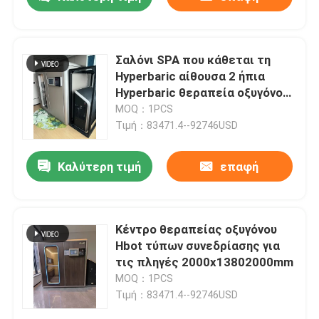
Σαλόνι SPA που κάθεται τη
Hyperbaric αίθουσα 2 ήπια
Hyperbaric θεραπεία οξυγόνου
ανθρώπων
MOQ：1PCS
Τιμή：83471.4--92746USD
Καλύτερη τιμή
επαφή
Σπίτι
Κέντρο θεραπείας οξυγόνου
Hbot τύπων συνεδρίασης για
τις πληγές 2000x13802000mm
Προϊόντα
MOQ：1PCS
Τιμή：83471.4--92746USD
βίντεο