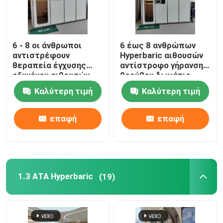
6 - 8 οι άνθρωποι
6 έως 8 ανθρώπων
αντιστρέφουν
Hyperbaric αιθουσών
θεραπεία έγχυσης
αντίστροφο γήρανσης
οξυγόνου αιθουσών
θορύβου δωμάτιο
90% γήρανσης τη
οξυγόνου μείωσης
Καλύτερη τιμή
Καλύτερη τιμή
Hyperbaric
Hyperbaric
επαφή
επαφή
1.3 ΑΤΑ Hyperbaric
(19)