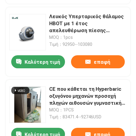
Λευκός Υπερταρικός θάλαμος
HBOT με 1 έτος
απελευθέρωση πίεσης
έκτακτης ανάγκης 1 λεπτό
MOQ：1pcs
Τιμή：92950--103080
Καλύτερη τιμή
επαφή
CE που κάθεται τη Hyperbaric
οξυγόνου μηχανών προσοχή
πληγών αιθουσών γυμναστικής
Hyperbaric
MOQ：1PCS
Τιμή：83471.4--92746USD
Καλύτερη τιμή
επαφή