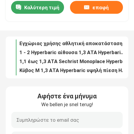
Καλύτερη τιμή
επαφή
Εγχώριας χρήσης αθλητική αποκατάσταση 1,3 αιθουσών Hardshell Hyperbaric ΑΤΑ HBOT
1 - 2 Hyperbaric αίθουσα 1,3 ΑΤΑ Hyperbaric Oxygen Therapy Spa προσοχής πληγών ανθρώπων
Περίπου εμείς
1,1 έως 1,3 ΑΤΑ Sechrist Monoplace Hyperbaric θεραπεία Hbot οξυγόνου αιθουσών Hyperbaric
Κύβος Μ 1,3 ΑΤΑ Hyperbaric υψηλή πίεση Hyperbaric Hbot για την αίθουσα οξυγόνου διαβήτη
Γύρος εργοστασίων
1,1 έως 1,3 ΑΤΑ Hardshell Hyperbaric υψηλή πίεση Hbot αιθουσών
Μεγάλη γήρανση Hbot κλινικών αιθουσών εγχώριου Hyperbaric οξυγόνου τύπων συνεδρίασης αντι
Ποιοτικός έλεγχος
O2arK το πιό πρόσφατο σχέδιο muti-χρώματος προσάρμοσε το ΑΤΑ σπίτι αιθουσών hyperbaric οξυγόνωσης 1,3 για την πώληση
Σαλονιών ομορφιάς αντίστροφη γήρανση αιθουσών κεντρικών εμπορική Hyperbaric αιθουσών 1.3ata Hyperbaric
Ζητήστε ένα απόσπασμα
Σαλονιών του προσώπου επεξεργασία έγχυσης οξυγόνου δωματίων αιθουσών Antiaging Hyperbaric
O2ark 1,3 ΑΤΑ hyperbaric αθλητική αποκατάσταση 1,5 θεραπείας οξυγόνου ΑΤΑ hyperbaric αίθουσα
Hyperbaric αίθουσα HBOT
Αφήστε ένα μήνυμα
1.3ata γύρω από τη Hyperbaric αίθουσα Hbot αθλητικής αποκατάστασης αιθουσών για την εγχώρια υγειονομική περίθαλψη
We bellen je snel terug!
5 έως 10 Monoplace Hyperbaric λ. θεραπείας Hardshell οξυγόνου άνεμος αίθουσα Hyperbaric
Hyperbaric Chamber SPA
4psi Hyperbaric αποκατάσταση αθλητών αιθουσών σαλονιών SPA για το κέντρο αθλητικής ικανότητας
Hyperbaric αίθουσα εγχώριου Hyperbaric οξυγόνου μηχανών αθλητικής αποκατάστασης αιθουσών προσοχής ομορφιάς
Αντίστροφη Hyperbaric αίθουσα γήρανσης
Κύβος S 1,3 ΑΤΑ σκληρή τύπων Hardshell Hyperbaric θεραπεία Hbot οξυγόνου αιθουσών Hyperbaric