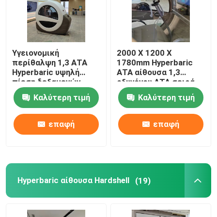
Υγειονομική
2000 X 1200 X
περίθαλψη 1,3 ΑΤΑ
1780mm Hyperbaric
Hyperbaric υψηλή
ΑΤΑ αίθουσα 1,3
πίεση δεξαμενών
οξυγόνου ΑΤΑ σειρά
θεραπείας οξυγόνου
πίεσης
Καλύτερη τιμή
Καλύτερη τιμή
5-10 λ.
επαφή
επαφή
Hyperbaric αίθουσα Hardshell
(19)