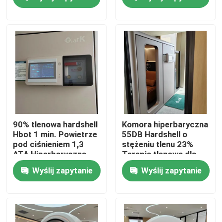
O nas
Wycieczka po fabryce
Kontrola jakości
Poprosić o wycenę
90% tlenowa hardshell
Komora hiperbaryczna
Hbot 1 min. Powietrze
55DB Hardshell o
pod ciśnieniem 1,3
stężeniu tlenu 23%
Komora hiperbaryczna HBOT
ATA Hiperbaryczna
Terapia tlenowa dla
komora tlenowa
sportowców
Wyślij zapytanie
Wyślij zapytanie
SPA w komorze hiperbarycznej
Komora hiperbaryczna z odwróconym starzeniem