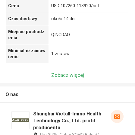
Cena
USD 107260-118920/set
Czas dostawy
około 14 dni
Miejsce pochodz
QINGDAO
enia
Minimalne zamów
1 zestaw
ienie
Zobacz więcej
O nas
Shanghai Victall-Immo Health
Technology Co., Ltd. profil
producenta
Rm 3905, Gubei SOHO Bldg #1,