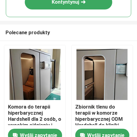
Kontyntynuj
Polecane produkty
Dom
Komora do terapii
Zbiornik tlenu do
hiperbarycznej
terapii w komorze
Produkty
Hardshell dla 2 osób, o
hiperbarycznej ODM
wysokim ciśnieniu i
Hardshell do kliniki
stężeniu tlenu 23%.
domowej
Wyślij zapytanie
Wyślij zapytanie
wideo