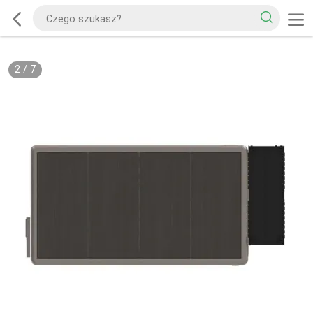
2
/
7