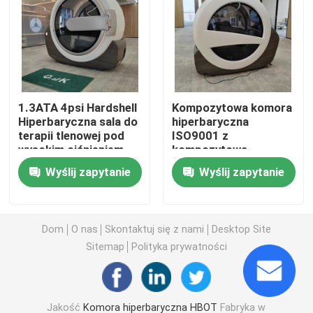
1.3 ATA Hiperbaryczny
Komora hiperbaryczna Hardshell
1.3ATA 4psi Hardshell
Kompozytowa komora
Hiperbaryczna sala do
hiperbaryczna
Siedząca komora hiperbaryczna
terapii tlenowej pod
ISO9001 z
wysokim ciśnieniem
kompozytową
aluminiową komorą
Regeneracja w sportach komorowych hiperbarycznych
Wyślij zapytanie
Wyślij zapytanie
ciśnieniową tlenu
Komora hiperbaryczna do opatrywania ran
Dom
O nas
Skontaktuj się z nami
Desktop Site
Sitemap
Polityka prywatności
Jednomiejscowa hiperbaryczna komora tlenowa
Wielomiejscowa komora hiperbaryczna
Jakość
Komora hiperbaryczna HBOT
Fabryka w