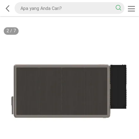
2
/
7