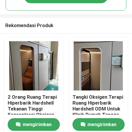
Rekomendasi Produk
Rumah
2 Orang Ruang Terapi
Tangki Oksigen Terapi
Hiperbarik Hardshell
Ruang Hiperbarik
Tekanan Tinggi
Hardshell ODM Untuk
Produk
Konsentrasi Oksigen
Klinik Rumah Tangga
23%.
mengirimkan
mengirimkan
video