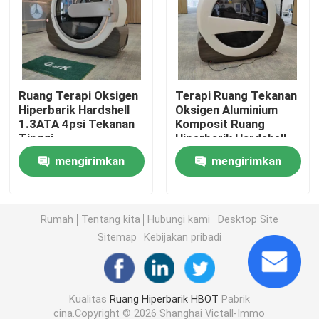
1.3 ATA Hiperbarik
Ruang Hiperbarik Hardshell
Ruang Terapi Oksigen
Terapi Ruang Tekanan
Hiperbarik Hardshell
Oksigen Aluminium
1.3ATA 4psi Tekanan
Komposit Ruang
Ruang Duduk Hiperbarik
Tinggi
Hiperbarik Hardshell
ISO9001
mengirimkan
mengirimkan
Pemulihan Olahraga Ruang Hiperbarik
permintaan
permintaan
Ruang Hiperbarik Perawatan Luka
Rumah
Tentang kita
Hubungi kami
Desktop Site
Sitemap
Kebijakan pribadi
Ruang Oksigen Hiperbarik Monoplace
Kualitas
Ruang Hiperbarik HBOT
Pabrik
Ruang Hiperbarik Multitempat
cina.Copyright © 2026 Shanghai Victall-Immo