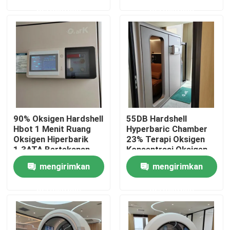
permintaan
permintaan
Tentang kami
Tur Pabrik
Kontrol kualitas
90% Oksigen Hardshell
55DB Hardshell
Permintaan Penawaran
Hbot 1 Menit Ruang
Hyperbaric Chamber
Oksigen Hiperbarik
23% Terapi Oksigen
1.3ATA Bertekanan
Konsentrasi Oksigen
Ruang Hiperbarik HBOT
Udara
Untuk Atlet
mengirimkan
mengirimkan
permintaan
permintaan
SPA Kamar Hiperbarik
Ruang Hiperbarik Penuaan Terbalik