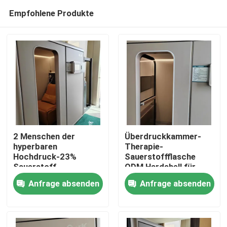
Empfohlene Produkte
2 Menschen der
Überdruckkammer-
hyperbaren
Therapie-
Hochdruck-23%
Sauerstoffflasche
Haus
Sauerstoff-
ODM Hardshell für
Konzentration
Haushalts-Klinik
Anfrage absenden
Anfrage absenden
Hardshell Therapie-
Produkte
Kammer-
Videos