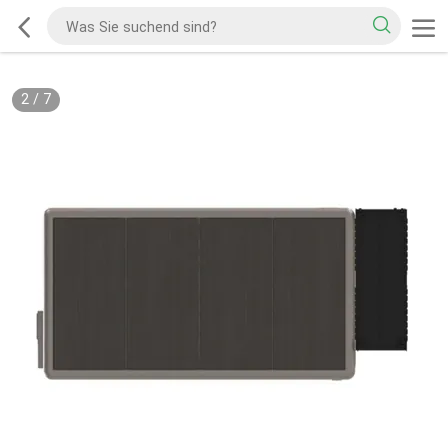
2
/
7