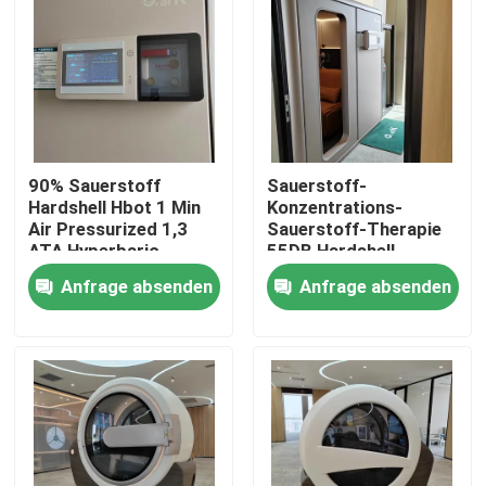
Über uns
Fabrik-Ausflug
90% Sauerstoff
Sauerstoff-
Qualitätskontrolle
Hardshell Hbot 1 Min
Konzentrations-
Air Pressurized 1,3
Sauerstoff-Therapie
ATA Hyperbaric
55DB Hardshell
Fordern Sie ein Zitat
Oxygen Room
Überdruckkammer-
Anfrage absenden
Anfrage absenden
23% für Athleten
HBOT-Überdruckkammer
Überdruckkammer BADEKURORT
Alternde RückÜberdruckkammer