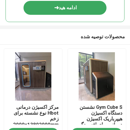
ادامه هید
محصولات توصیه شده
صفحه اصلی
Gym Cube S نشستن
مرکز اکسیژن درمانی
محصولات
دستگاه اکسیژن
Hbot نوع نشسته برای
هیپرباریک اکسیژن
زخم
درمانی برای افسردگی
2000x13802000mm
فیلم های