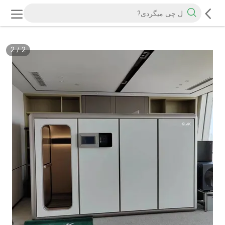
2
/
2