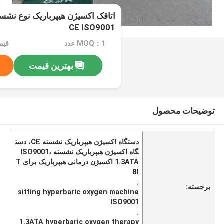
CE ISO9001
MOQ：1 عدد
بهترین قیمت
توضیحات محصول
دستگاه اکسیژن هیپرباریک نشسته CE، دست
گاه اکسیژن هیپرباریک نشسته ISO9001،
1.3ATA اکسیژن درمانی هیپرباریک برای T
BI
,
برجسته:
sitting hyperbaric oxygen machine
ISO9001
,
1.3ATA hyperbaric oxygen therapy