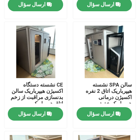
ارسال سؤال
ارسال سؤال
درباره ما
تور کارخانه
کنترل کیفیت
درخواست نقل قول
سالن SPA نشسته
CE نشسته دستگاه
هیپرباریک اتاق 2 نفره
اکسیژن هیپرباریک سالن
اتاقک هایپرباریک HBOT
اکسیژن درمانی
بدنسازی مراقبت از زخم
هیپرباریک خفیف
اتاق هیپرباریک
ارسال سؤال
ارسال سؤال
اسپای اتاق هیپرباریک
اتاق هیپرباریک پیری معکوس