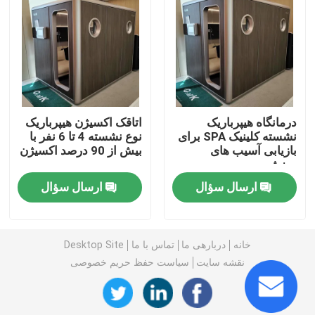
1.3 ATA Hyperbaric
محفظه هایپرباریک سخت پوسته
درمانگاه هیپرباریک
اتاقک اکسیژن هیپرباریک
محفظه هیپرباریک نشسته
نشسته کلینیک SPA برای
نوع نشسته 4 تا 6 نفر با
بازیابی آسیب های
بیش از 90 درصد اکسیژن
ورزشی
ریکاوری ورزشی اتاق هیپرباریک
ارسال سؤال
ارسال سؤال
اتاق هیپرباریک مراقبت از زخم
خانه
دربارهی ما
تماس با ما
Desktop Site
اتاقک اکسیژن هیپرباریک تک محل
نقشه سایت
سیاست حفظ حریم خصوصی
اتاقک هایپرباریک چند مکان