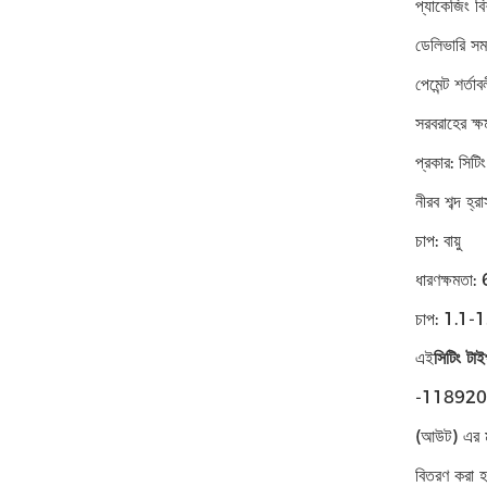
প্যাকেজিং বি
ডেলিভারি সম
পেমেন্ট শর্ত
সরবরাহের ক্
প্রকার: সিটি
নীরব শব্দ 
চাপ: বায়ু
ধারণক্ষমতা
চাপ: 1.1-
এই
সিটিং টাই
-118920US
(আউট) এর মধ
বিতরণ করা হ