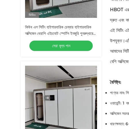
HBOT এর নির
ভিডিও
দ্রুত এবং কা
কিউব এল সিটিং হাইপারবারিক চেম্বার হাইপারবারিক
এই সিটিং এই
অক্সিজেন থেরাপি এইচবোট স্পোর্টস ইনজুরি পুনরুদ্ধারের
জন্য
উপযুক্ত।এটি
সেরা মূল্য পান
আমাদের সিটি
বেশি অক্সিজ
বৈশিষ্ট্য:
পণ্যের নাম: স
ওয়ারেন্টি: 1 
অক্সিজেন সর
ধারণক্ষমতা: 