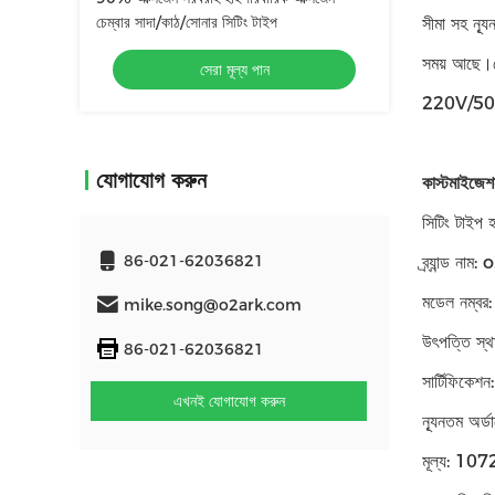
চেম্বার সাদা/কাঠ/সোনার সিটিং টাইপ
সীমা সহ ন্য
সময় আছে।প
সেরা মূল্য পান
220V/50Hz 
যোগাযোগ করুন
কাস্টমাইজেশ
সিটিং টাইপ হ
86-021-62036821
ব্র্যান্ড নাম
মডেল নম্বর
mike.song@o2ark.com
উৎপত্তি স্থ
86-021-62036821
সার্টিফিকে
এখনই যোগাযোগ করুন
ন্যূনতম অর্ড
মূল্য: 1