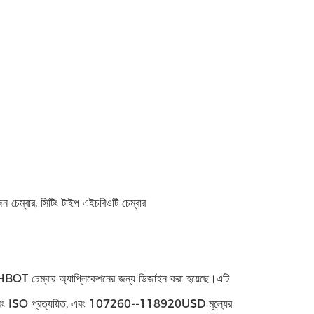
জেন চেম্বার, সিটিং টাইপ এইচবিওটি চেম্বার
প HBOT চেম্বার অ্যাপ্লিকেশনের জন্য ডিজাইন করা হয়েছে।এটি
E এবং ISO প্রত্যয়িত, এবং 107260--118920USD মূল্যের