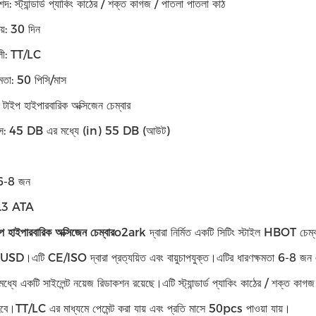
শদ: স্ট্যান্ডার্ড প্যাকিং কাঠের / শক্ত কাগজ / পাতলা পাতলা কাঠ
য়: 30 দিন
াবলী: TT/LC
ষমতা: 50 পিসি/মাস
ং টাইপ হাইপারবারিক অক্সিজেন চেম্বার
হ্রাস: 45 DB এর মধ্যে (in) 55 DB (আউট)
: 6-8 জন
1.3 ATA
প হাইপারবারিক অক্সিজেন চেম্বার
o2ark দ্বারা নির্মিত একটি সিটিং স্টাইল HBOT চেম
D।এটি CE/ISO দ্বারা প্রত্যয়িত এবং বায়ুচাপযুক্ত।এটির ধারণক্ষমতা 6-8
্যে একটি সাইলেন্ট নয়েজ রিডাকশন রয়েছে।এটি স্ট্যান্ডার্ড প্যাকিং কাঠের / শক্ত কা
বে।TT/LC এর মাধ্যমে পেমেন্ট করা যায় এবং প্রতি মাসে 50pcs পাওয়া যায়।