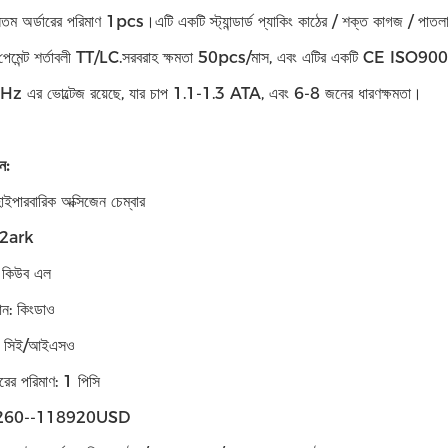
ূনতম অর্ডারের পরিমাণ 1pcs।এটি একটি স্ট্যান্ডার্ড প্যাকিং কাঠের / শক্ত কাগজ / পাত
েমেন্ট শর্তাবলী TT/LC.সরবরাহ ক্ষমতা 50pcs/মাস, এবং এটির একটি CE ISO9001 শং
এর ভোল্টেজ রয়েছে, যার চাপ 1.1-1.3 ATA, এবং 6-8 জনের ধারণক্ষমতা।
ন:
াইপারবারিক অক্সিজেন চেম্বার
: o2ark
: কিউব এল
ান: কিংডাও
শন: সিই/আইএসও
ারের পরিমাণ: 1 পিসি
07260--118920USD