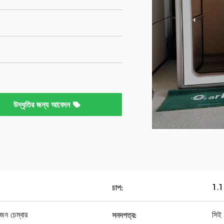
উদ্ধৃতির জন্য আবেদন
1.1
চাপ:
জেন চেম্বার
সি
সনদপত্র: