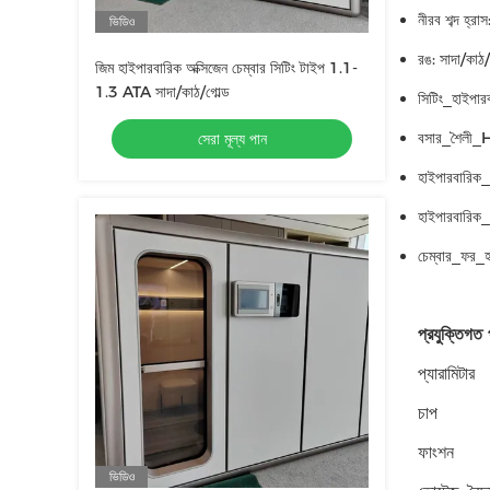
নীরব শব্দ হ
ভিডিও
রঙ: সাদা/কাঠ
জিম হাইপারবারিক অক্সিজেন চেম্বার সিটিং টাইপ 1.1-
1.3 ATA সাদা/কাঠ/গোল্ড
সিটিং_হাইপার
বসার_শৈলী_
সেরা মূল্য পান
হাইপারবারিক_
হাইপারবারিক_
চেম্বার_ফর_হ
প্রযুক্তিগত 
প্যারামিটার
চাপ
ফাংশন
ভিডিও