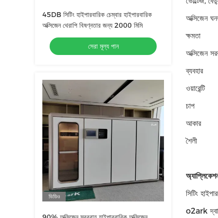
ভোল্টেজ, বৈ
45DB সিটিং হাইপারবারিক চেম্বার হাইপারবারিক
অক্সিজেন ঘন
অক্সিজেন থেরাপি বিষণ্নতার জন্য 2000 মিমি
ক্ষমতা
সেরা মূল্য পান
অক্সিজেন সর
ব্যবহার
ওয়ারেন্টি
চাপ
আকার
শৈলী
অ্যাপ্লিকেশ
সিটিং হাইপা
ভিডিও
o2ark দ্ব
90% অক্সিজেন সরবরাহ হাইপারবারিক অক্সিজেন