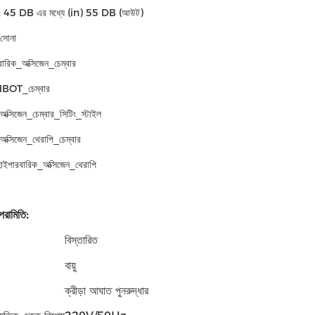
্রাস: 45 DB এর মধ্যে (in) 55 DB (আউট)
/সোনা
বারিক_অক্সিজেন_চেম্বার
HBOT_চেম্বার
অক্সিজেন_চেম্বার_সিটিং_স্টাইল
অক্সিজেন_থেরাপি_চেম্বার
াইপারবারিক_অক্সিজেন_থেরাপি
পরামিতি:
বিস্তারিত
বায়ু
ক্রীড়া আঘাত পুনরুদ্ধার