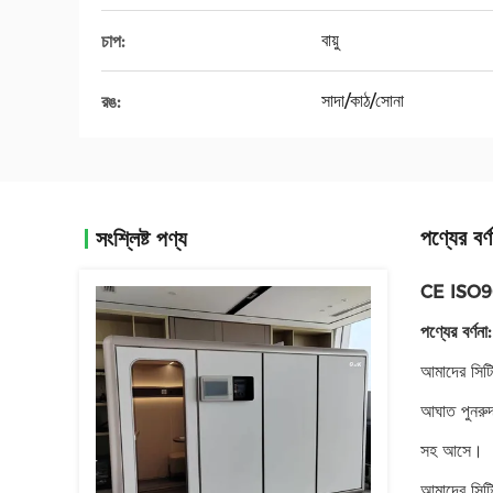
বায়ু
চাপ:
সাদা/কাঠ/সোনা
রঙ:
পণ্যের বর্ণ
সংশ্লিষ্ট পণ্য
CE ISO9001
পণ্যের বর্ণনা:
আমাদের সিটি
আঘাত পুনরুদ্
সহ আসে।
আমাদের সিটি