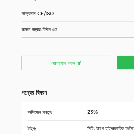
সাক্ষ্যদান:
CE/ISO
মডেল নম্বার:
কিউব এল
যোগাযোগ করুন
পণ্যের বিবরণ
23%
অক্সিজেন ঘনত্ব:
সিটিং টাইপ হাইপারবারিক অক্সি
টাইপ: