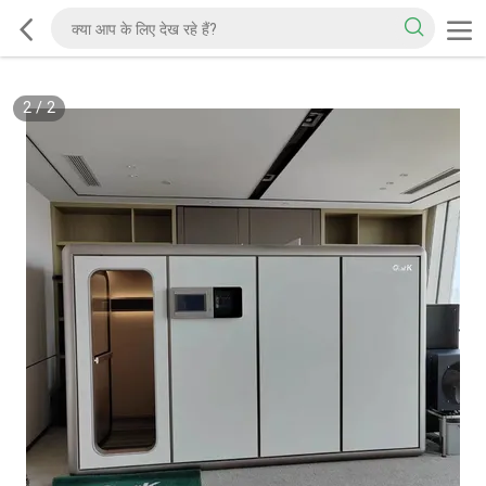
2
/
2