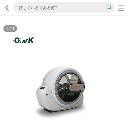
1
/
1