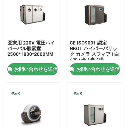
私達について
工場旅行
医療用 220V 電圧ハイ
CE ISO9001 認定
パーバル酸素室
HBOT ハイパーバリッ
品質管理
2500*1800*2000MM
ク カメラ スフィア I 白
/ 木 / 金 / 青 / 緑
お問い合わせを送信
お問い合わせを送信
引用を要求しなさい
HBOTの高圧酸素室
高圧酸素室の鉱泉
逆の老化する高圧酸素室