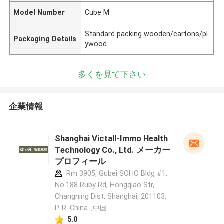
Model Number
Cube M
Standard packing wooden/cartons/pl
Packaging Details
ywood
多くを見て下さい
企業情報
Shanghai Victall-Immo Health
Technology Co., Ltd. メーカー
プロフィール
Rm 3905, Gubei SOHO Bldg #1,
No.188 Ruby Rd, Hongqiao Str,
Changning Dist, Shanghai, 201103,
P. R. China. ,中国
5.0