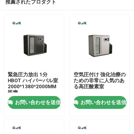
推薦されたプロダクト
緊急圧力放出 1分
空気圧付け 強化治療の
HBOT ハイパーバル室
ための非常に人気のあ
2000*1380*2000MM
る高圧酸素室
医療
家
お問い合わせを送信
お問い合わせを送信
プロダクト
ビデオ