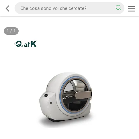
1
/
1