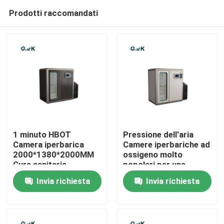
Prodotti raccomandati
1 minuto HBOT
Pressione dell'aria
Camera iperbarica
Camere iperbariche ad
2000*1380*2000MM
ossigeno molto
Casa
Cura sanitaria
popolari per una
terapia avanzata
Invia richiesta
Invia richiesta
Prodotti
video