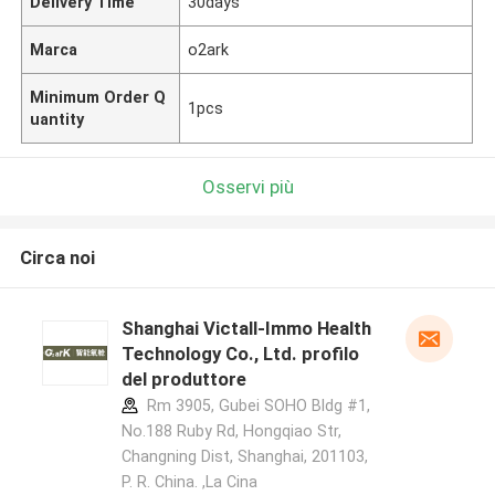
Delivery Time
30days
Marca
o2ark
Minimum Order Q
1pcs
uantity
Osservi più
Circa noi
Shanghai Victall-Immo Health
Technology Co., Ltd. profilo
del produttore
Rm 3905, Gubei SOHO Bldg #1,
No.188 Ruby Rd, Hongqiao Str,
Changning Dist, Shanghai, 201103,
P. R. China. ,La Cina