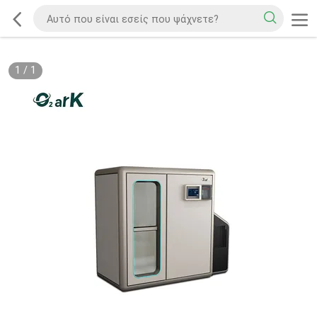
1
/
1