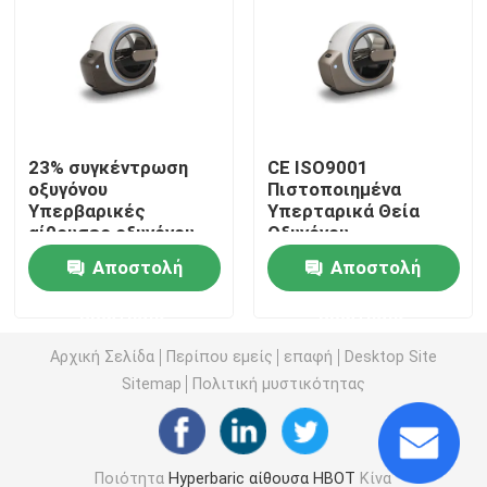
1.3 ΑΤΑ Hyperbaric
Hyperbaric αίθουσα Hardshell
23% συγκέντρωση
CE ISO9001
οξυγόνου
Πιστοποιημένα
Hyperbaric αίθουσα καθίσματος
Υπερβαρικές
Υπερταρικά Θεία
αίθουσες οξυγόνου
Οξυγόνου
CE ISO9001
Υπερτασμός 220V
Hyperbaric αθλητική αποκατάσταση αιθουσών
Αποστολή
Αποστολή
πιστοποιημένη
ερώτησης
ερώτησης
Hyperbaric αίθουσα προσοχής πληγών
Αρχική Σελίδα
Περίπου εμείς
επαφή
Desktop Site
Sitemap
Πολιτική μυστικότητας
Hyperbaric αίθουσα οξυγόνου Monoplace
Hyperbaric αίθουσα Multiplace
Ποιότητα
Hyperbaric αίθουσα HBOT
Κίνα