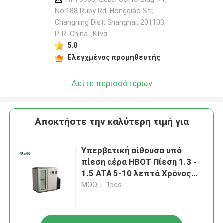
No.188 Ruby Rd, Hongqiao Str,
Changning Dist, Shanghai, 201103,
P. R. China. ,Κίνα
5.0
Ελεγχμένος προμηθευτής
Δείτε περισσότερων
Αποκτήστε την καλύτερη τιμή για
Υπερβατική αίθουσα υπό
πίεση αέρα HBOT Πίεση 1.3 -
1.5 ATA 5-10 λεπτά Χρόνος
πίεσης
MOQ： 1pcs