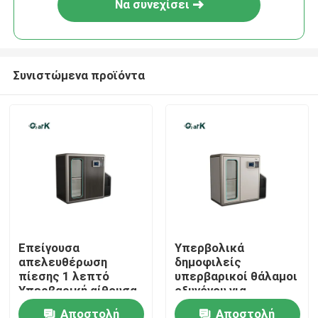
Να συνεχίσει
Συνιστώμενα προϊόντα
Σπίτι
Επείγουσα
Υπερβολικά
απελευθέρωση
δημοφιλείς
Προϊόντα
πίεσης 1 λεπτό
υπερβαρικοί θάλαμοι
Υπερβαρική αίθουσα
οξυγόνου για
HBOT
βελτιωμένη
Αποστολή
Αποστολή
βίντεο