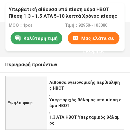
Υπερβατική αίθουσα υπό πίεση αέρα HBOT
Πίεση 1.3 - 1.5 ATA 5-10 λεπτά Χρόνος πίεσης
MOQ：1pcs
Τιμή：92950--103080
Καλύτερη τιμή
Μας ελάτε σε
επαφή με
Περιγραφή προϊόντων
Αίθουσα υγειονομικής περίθαλψη
ς HBOT
,
Υπερταριχός θάλαμος υπό πίεση α
Υψηλό φως:
έρα HBOT
,
1.3 ATA HBOT Υπερταμικός θάλαμ
ος