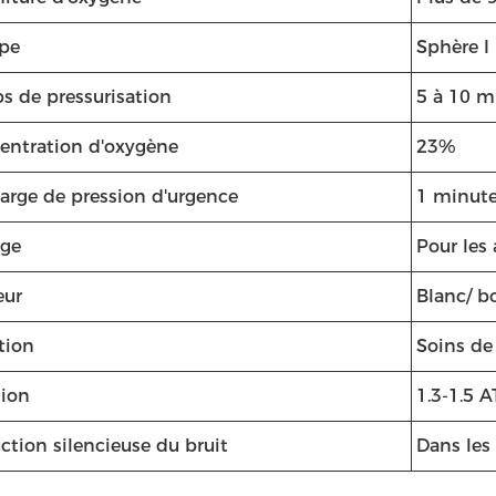
ype
Sphère I
s de pressurisation
5 à 10 m
entration d'oxygène
23%
arge de pression d'urgence
1 minut
age
Pour les 
eur
Blanc/ bo
tion
Soins de
sion
1.3-1.5 A
ction silencieuse du bruit
Dans les 