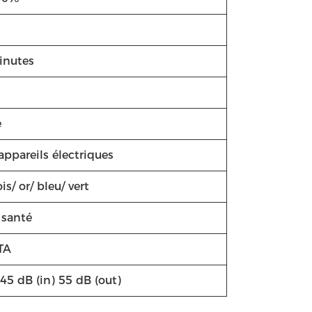
inutes
e
appareils électriques
is/ or/ bleu/ vert
 santé
TA
45 dB (in) 55 dB (out)