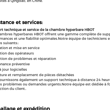
aites à Qingdao, en Chine.
stance et services:
t technique et service de la chambre hyperbare HBOT
ambres hyperbares HBOT offrent une gamme complète de suppor
mances et une fiabilité optimales.Notre équipe de techniciens 
s suivants::
lation et mise en service
ion des opérateurs
tion de problèmes et réparation
nance préventive
 jour logicielles
ture et remplacement de pièces détachées
ournissons également un support technique à distance 24 heure
es problèmes ou demandes urgents.Notre équipe est dédiée à four
ction du client..
llage et expédition