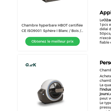
Appl
Le
O2a
1pcs e
Chambre hyperbare HBOT certifiée
délai 
CE ISO9001 Sphère I Blanc / Bois /
50pcs/
Or / Bleu / Vert
n'excé
Obtenez le meilleur prix
fiable
Pers
Chamb
Achete
chambr
La qu
l'indu
jours
L
peut v
Le typ
pressu