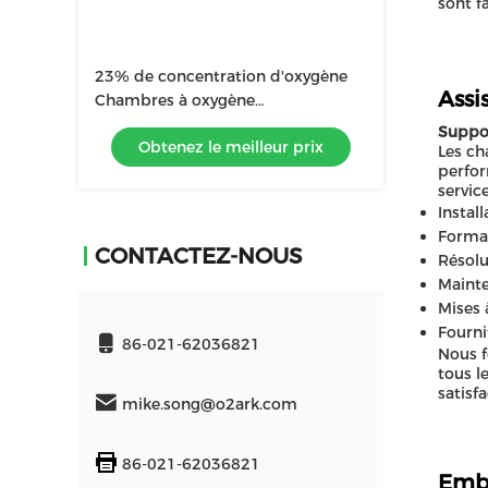
sont f
23% de concentration d'oxygène
Assi
Chambres à oxygène
hyperbariques CE certifiées
Suppor
Obtenez le meilleur prix
ISO9001
Les ch
perfor
service
Instal
Format
CONTACTEZ-NOUS
Résolu
Mainte
Mises à
Fourni
86-021-62036821
Nous f
tous l
satisfa
mike.song@o2ark.com
86-021-62036821
Emba