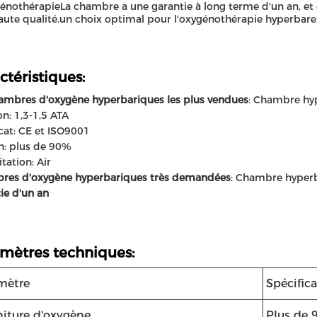
énothérapieLa chambre a une garantie à long terme d'un an, et e
aute qualité.un choix optimal pour l'oxygénothérapie hyperbare
ctéristiques:
ambres d'oxygène hyperbariques les plus vendues
: Chambre hy
on: 1,3-1,5 ATA
icat: CE et ISO9001
n: plus de 90%
tation: Air
res d'oxygène hyperbariques très demandées
: Chambre hyper
ie d'un an
mètres techniques:
mètre
Spécific
niture d'oxygène
Plus de