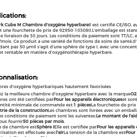
ications:
rk Cube M Chambre d'oxygène hyperbare
Il est certifié CE/IS
t une fourchette de prix de 92950-103080.L'emballage est stand
de livraison de 30 jours. Les conditions de paiement sont TT/LC,
mois. Ce produit a une variété de fonctions de soins de santé,
dant pas 50 μmIl s'agit d'une sphère de type I, avec une concent
 et rentable en matière d'oxygénothérapie hyperbare.
onnalisation:
res d'oxygène hyperbariques hautement favorisées
z la meilleure chambre d'oxygène hyperbare avec la marque
O2
es ont été certifiées par
Pour les appareils électroniques
et son
antité minimale de commande est:
1 pièces
La fourchette de prix
strie de la construction
Les chambres sont livrées avec un emball
es conditions de paiement sont les suivantes:
Le montant de l'aid
ous fournir
50 pièces par mois
.
e de chambre est
Sphère I
Elle est certifiée par
Pour les appareils
risation est effectuée avec
l'air
La tension de la chambre est
Pour 