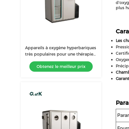
d'oxyg
plus h
Cara
Les ch
Pressi
Appareils à oxygène hyperbariques
Certif
très populaires pour une thérapie
Oxyge
améliorée
Précipi
Obtenez le meilleur prix
Chamb
Garant
Para
Para
Four