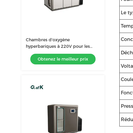
Le t
Temp
Conc
Chambres d'oxygène
hyperbariques à 220V pour les
Déch
soins de santé 2500*1800*2000MM
Obtenez le meilleur prix
Volt
Coul
Fonc
Pres
Rédu