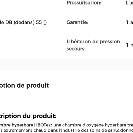
Pressurisation:
L'a
e DB (dedans) 55 ()
Garantie:
1 
Libération de pression
1 
secours:
ption de produit
ription du produit:
mbre hyperbare HBOT
est une chambre d'oxygène hyperbare très 
t extrêmement chaud dans l'industrie des soins de santé.donner 