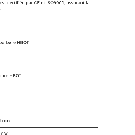
st certifiée par CE et ISO9001, assurant la
.
perbare HBOT
bare HBOT
ation
 90%