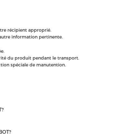
re récipient approprié.
autre information pertinente.
e.
ité du produit pendant le transport.
ction spéciale de manutention.
T?
HBOT?