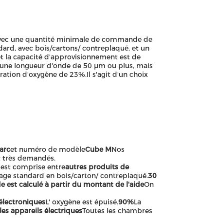
O, avec une quantité minimale de commande de
ard, avec bois/cartons/ contreplaqué, et un
 et la capacité d'approvisionnement est de
d'une longueur d'onde de 50 μm ou plus, mais
ration d'oxygène de 23%.Il s'agit d'un choix
arc
et numéro de modèle
Cube M
Nos
t très demandés.
 est comprise entre
autres produits de
age standard en bois/carton/ contreplaqué.
30
e est calculé à partir du montant de l'aide
On
 électroniques
L' oxygène est épuisé.
90%
La
les appareils électriques
Toutes les chambres