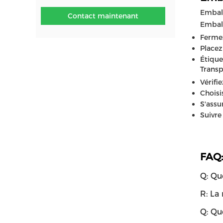
Embal
Contact maintenant
Embal
Ferme
Placez
Étique
Transp
Vérifi
Choisi
S'assu
Suivre
FAQ:
Q: Qu
R: La
Q: Qu