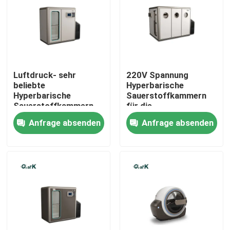
Luftdruck- sehr
220V Spannung
beliebte
Hyperbarische
Hyperbarische
Sauerstoffkammern
Sauerstoffkammern
für die
für verbesserte
Gesundheitsversorgung
Anfrage absenden
Anfrage absenden
Therapie
2500*1800*2000MM
Haus
Produkte
Videos