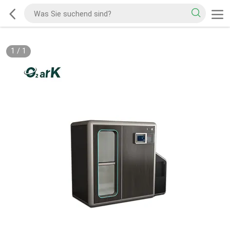
1
/
1