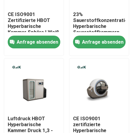
CE ISO9001
23%
Über uns
Zertifizierte HBOT
Sauerstoffkonzentration
Hyperbarische
Hyperbarische
Kammer Sphäre I Weiß
Sauerstoffkammern
Fabrik-Ausflug
/ Holz / Gold / Blau /
CE ISO9001
Anfrage absenden
Anfrage absenden
Grün
zertifiziert
Qualitätskontrolle
Fordern Sie ein Zitat
HBOT-Überdruckkammer
Überdruckkammer BADEKURORT
Luftdruck HBOT
CE ISO9001
Hyperbarische
zertifizierte
Alternde RückÜberdruckkammer
Kammer Druck 1,3 -
Hyperbarische