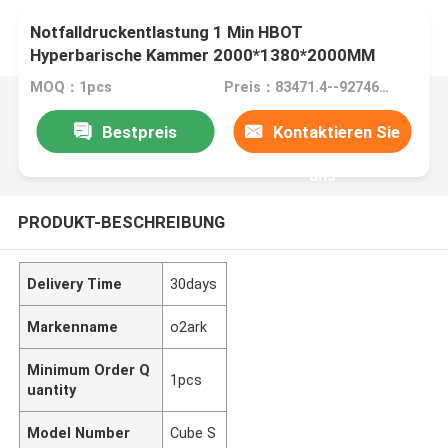
Notfalldruckentlastung 1 Min HBOT
Hyperbarische Kammer 2000*1380*2000MM
Gesundheitsversorgung
MOQ：1pcs
Preis：83471.4--92746USD
Bestpreis
Kontaktieren Sie
uns
PRODUKT-BESCHREIBUNG
Delivery Time
30days
Markenname
o2ark
Minimum Order Q
1pcs
uantity
Model Number
Cube S