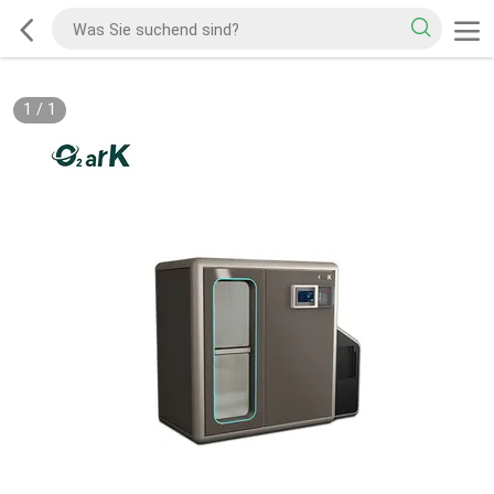
1
/
1