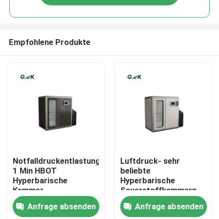
Empfohlene Produkte
Haus
Notfalldruckentlastung
Luftdruck- sehr
1 Min HBOT
beliebte
Hyperbarische
Hyperbarische
Produkte
Kammer
Sauerstoffkammern
2000*1380*2000MM
für verbesserte
Anfrage absenden
Anfrage absenden
Gesundheitsversorgung
Therapie
Videos