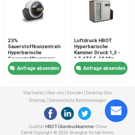
1,3 ATA Hyperbaric
Hardshell-Überdruckkammer
23%
Luftdruck HBOT
Sauerstoffkonzentration
Hyperbarische
Hyperbarische
Kammer Druck 1,3 -
Sitzende Überdruckkammer
Sauerstoffkammern
1,5 ATA 5-10 Min
CE ISO9001
Druckzeit
Anfrage absenden
Anfrage absenden
zertifiziert
Überdruckkammer-Sport-Wiederaufnahme
Gedrehte Sorgfalt-Überdruckkammer
Startseite
Über uns
Kontakt
Desktop Site
Sitemap
Datenschutz-Bestimmungen
Hyperbare Sauerstoff-Kammer Monoplace
Qualität
HBOT-Überdruckkammer
China
Multiplace-Überdruckkammer
Fabrik.Copyright © 2026 Shanghai Victall-Immo