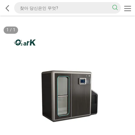
1
/
1