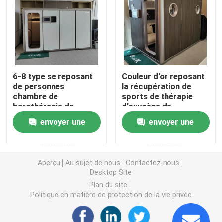
1,3 ATA Hyperbaric
Chambre de barothérapie de Hardshell
6-8 type se reposant
Couleur d'or reposant
de personnes
la récupération de
Chambre de barothérapie se reposante
chambre de
sports de thérapie
barothérapie de
d'oxygène de
l'oxygène avec le
barothérapie de
Récupération de sports de chambre de barothérapie
envoyer une
envoyer une
certificat de la CE
chambre de
ISO9001
barothérapie
demande
demande
Chambre de barothérapie enroulée de soin
Aperçu
Au sujet de nous
Contactez-nous
Desktop Site
Chambre de barothérapie de l'oxygène de Monoplace
Plan du site
Politique en matière de protection de la vie privée
Chambre de barothérapie de Multiplace