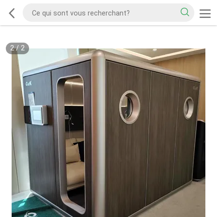
2
/
2