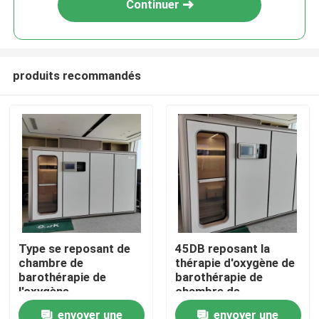
Continuer
produits recommandés
Maison
Type se reposant de
45DB reposant la
chambre de
thérapie d'oxygène de
Produits
barothérapie de
barothérapie de
l'oxygène
chambre de
d'approvisionnement
barothérapie pour la
envoyer une
envoyer une
vidéos