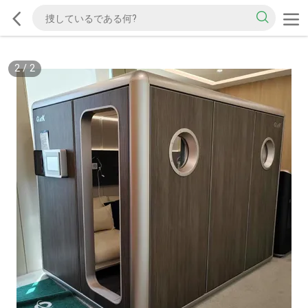
2
/
2