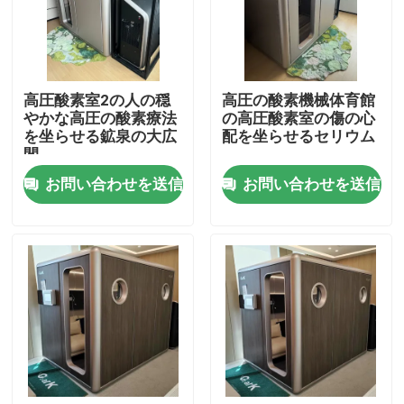
私達について
高圧酸素室2の人の穏
高圧の酸素機械体育館
工場旅行
やかな高圧の酸素療法
の高圧酸素室の傷の心
を坐らせる鉱泉の大広
配を坐らせるセリウム
間
品質管理
お問い合わせを送信
お問い合わせを送信
引用を要求しなさい
HBOTの高圧酸素室
高圧酸素室の鉱泉
逆の老化する高圧酸素室