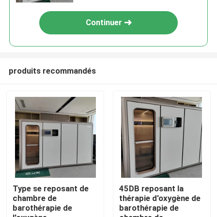
Continuer
produits recommandés
Maison
Produits
Type se reposant de
45DB reposant la
chambre de
thérapie d'oxygène de
barothérapie de
barothérapie de
vidéos