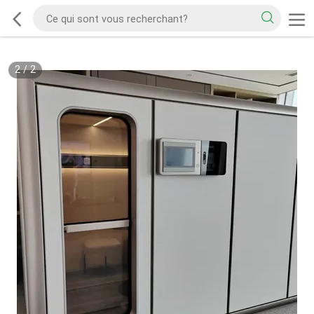
2
/
2