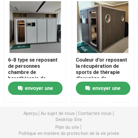
1,3 ATA Hyperbaric
Chambre de barothérapie de Hardshell
Chambre de barothérapie se reposante
6-8 type se reposant
Couleur d'or reposant
de personnes
la récupération de
chambre de
sports de thérapie
Récupération de sports de chambre de barothérapie
barothérapie de
d'oxygène de
l'oxygène avec le
barothérapie de
envoyer une
envoyer une
certificat de la CE
chambre de
Chambre de barothérapie enroulée de soin
ISO9001
barothérapie
demande
demande
Chambre de barothérapie de l'oxygène de Monoplace
Aperçu
Au sujet de nous
Contactez-nous
Desktop Site
Plan du site
Chambre de barothérapie de Multiplace
Politique en matière de protection de la vie privée