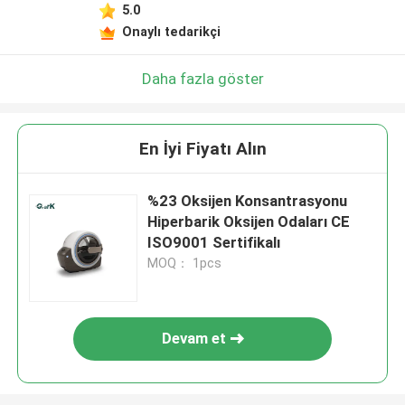
5.0
Onaylı tedarikçi
Daha fazla göster
En İyi Fiyatı Alın
%23 Oksijen Konsantrasyonu
Hiperbarik Oksijen Odaları CE
ISO9001 Sertifikalı
MOQ： 1pcs
Devam et