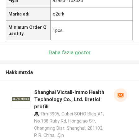
Fiyat
92950--103080
Marka adı
o2ark
Minimum Order Q
1pcs
uantity
Daha fazla göster
Hakkımızda
Shanghai Victall-Immo Health
Technology Co., Ltd. üretici
profili
Rm 3905, Gubei SOHO Bldg #1,
No.188 Ruby Rd, Hongqiao Str,
Changning Dist, Shanghai, 201103,
P. R. China. ,Çin