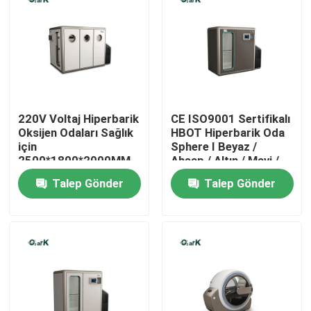
Hakkımızda
Fabrika turu
220V Voltaj Hiperbarik
CE ISO9001 Sertifikalı
Kalite kontrol
Oksijen Odaları Sağlık
HBOT Hiperbarik Oda
için
Sphere I Beyaz /
2500*1800*2000MM
Ahşap / Altın / Mavi /
Bir teklif isteği
Yeşil
Talep Gönder
Talep Gönder
HBOT Hiperbar Odası
Hiperbar Odası SPA
Ters Yaşlanma Hiperbar Odası