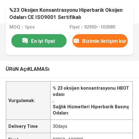
%23 Oksijen Konsantrasyonu Hiperbarik Oksijen
Odaları CE ISO9001 Sertifikalı
MOQ：1pcs
Fiyat：92950--103080
En iyi fiyat
Bizimle iletişim kur
ÜRüN AçıKLAMASı
% 23 oksijen konsantrasyonu HBOT
odası
Vurgulamak:
,
Sağlık Hizmetleri Hiperbarik Basınç
Odaları
Delivery Time
30days