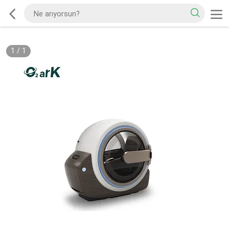
1
/
1