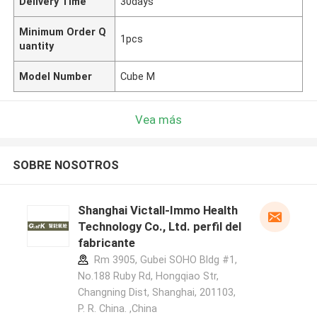
Delivery Time
30days
Minimum Order Q
1pcs
uantity
Model Number
Cube M
Vea más
SOBRE NOSOTROS
Shanghai Victall-Immo Health
Technology Co., Ltd. perfil del
fabricante
Rm 3905, Gubei SOHO Bldg #1,
No.188 Ruby Rd, Hongqiao Str,
Changning Dist, Shanghai, 201103,
P. R. China. ,China