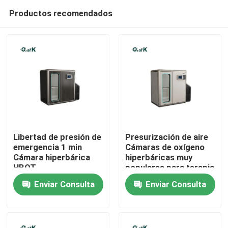
Productos recomendados
Libertad de presión de
Presurización de aire
emergencia 1 min
Cámaras de oxígeno
Cámara hiperbárica
hiperbáricas muy
Hogar
HBOT
populares para terapia
2000*1380*2000MM
mejorada
Enviar Consulta
Enviar Consulta
Atención médica
Productos
vídeos