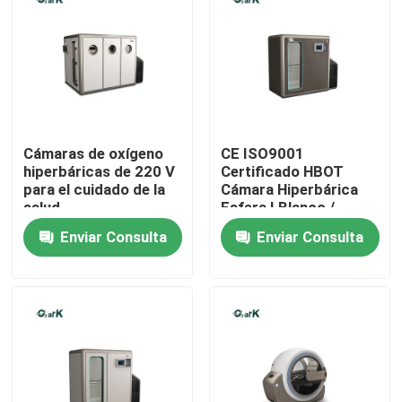
Sobre nosotros
Viaje de la fábrica
Cámaras de oxígeno
CE ISO9001
Control de calidad
hiperbáricas de 220 V
Certificado HBOT
para el cuidado de la
Cámara Hiperbárica
salud
Esfera I Blanco /
Pida una cita
2500*1800*2000MM
Madera / Oro / Azul /
Enviar Consulta
Enviar Consulta
Verde
Cámara hiperbárica de HBOT
BALNEARIO de la cámara hiperbárica
Cámara hiperbárica de envejecimiento reversa