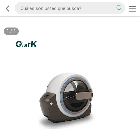
1
/
1