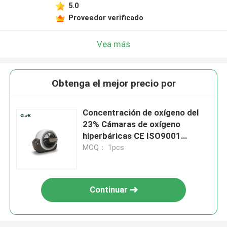
5.0
Proveedor verificado
Vea más
Obtenga el mejor precio por
Concentración de oxígeno del
23% Cámaras de oxígeno
hiperbáricas CE ISO9001
Certificado
MOQ： 1pcs
Continuar