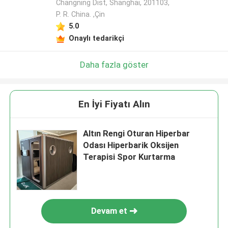
Changning Dist, Shanghai, 201103,
P. R. China. ,Çin
5.0
Onaylı tedarikçi
Daha fazla göster
En İyi Fiyatı Alın
Altın Rengi Oturan Hiperbar
Odası Hiperbarik Oksijen
Terapisi Spor Kurtarma
Devam et