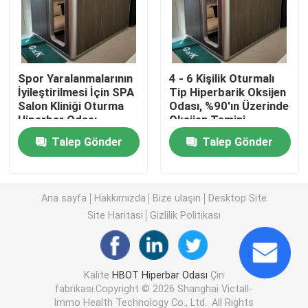
1.3 ATA Hiperbarik
Spor Yaralanmalarının
4 - 6 Kişilik Oturmalı
Sert Kabuklu Hiperbar Odası
İyileştirilmesi İçin SPA
Tip Hiperbarik Oksijen
Salon Kliniği Oturma
Odası, %90'ın Üzerinde
Hiperbar Odası
Oksijen Temini
Oturan Hiperbar Odası
Tedavisi
Talep Gönder
Talep Gönder
Hiperbarik Oda Sporları Kurtarma
Ana sayfa
Hakkımızda
Bize ulaşın
Desktop Site
Yara Bakımı Hiperbar Odası
Site Haritası
Gizlilik Politikası
Tek Kişilik Hiperbarik Oksijen Odası
Kalite
HBOT Hiperbar Odası
Çin
fabrikası.Copyright © 2026 Shanghai Victall-
Çok Yerli Hiperbar Odası
Immo Health Technology Co., Ltd.. All Rights