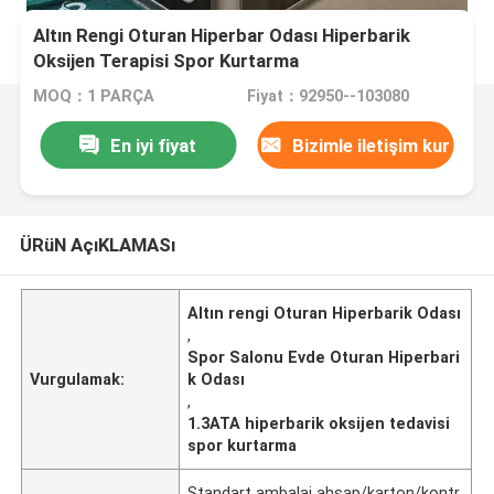
Altın Rengi Oturan Hiperbar Odası Hiperbarik
Oksijen Terapisi Spor Kurtarma
MOQ：1 PARÇA
Fiyat：92950--103080
En iyi fiyat
Bizimle iletişim kur
ÜRüN AçıKLAMASı
Altın rengi Oturan Hiperbarik Odası
,
Spor Salonu Evde Oturan Hiperbari
Vurgulamak:
k Odası
,
1.3ATA hiperbarik oksijen tedavisi
spor kurtarma
Standart ambalaj ahşap/karton/kontr