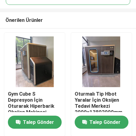
Önerilen Ürünler
Gym Cube S
Oturmalı Tip Hbot
Ev
Depresyon İçin
Yaralar İçin Oksijen
Oturarak Hiperbarik
Tedavi Merkezi
Oksijen Makinesi
2000x13802000mm
Ürünler
Oksijen Terapisi
Talep Gönder
Talep Gönder
videolar