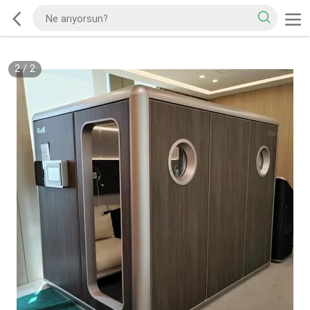
2
/
2