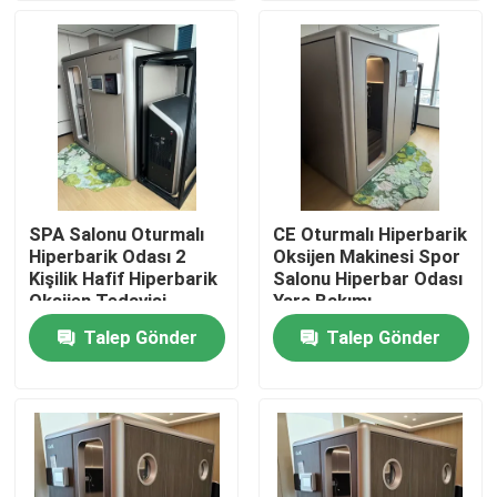
Hakkımızda
Fabrika turu
Kalite kontrol
SPA Salonu Oturmalı
CE Oturmalı Hiperbarik
Hiperbarik Odası 2
Oksijen Makinesi Spor
Bir teklif isteği
Kişilik Hafif Hiperbarik
Salonu Hiperbar Odası
Oksijen Tedavisi
Yara Bakımı
Talep Gönder
Talep Gönder
HBOT Hiperbar Odası
Hiperbar Odası SPA
Ters Yaşlanma Hiperbar Odası