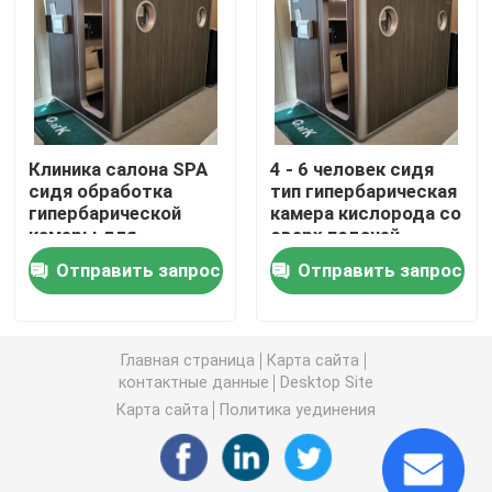
1,3 ATA гипербарическое
Камера Hardshell гипербарическая
Клиника салона SPA
4 - 6 человек сидя
сидя обработка
тип гипербарическая
Сидя гипербарическая камера
гипербарической
камера кислорода со
камеры для
сверх подачей
спасения ушиба
кислорода 90%
Спасение спорт гипербарической камеры
Отправить запрос
Отправить запрос
спорт
Камера обветренной заботы гипербарическая
Главная страница
Карта сайта
контактные данные
Desktop Site
Камера кислорода Monoplace гипербарическая
Карта сайта
Политика уединения
Камера Multiplace гипербарическая