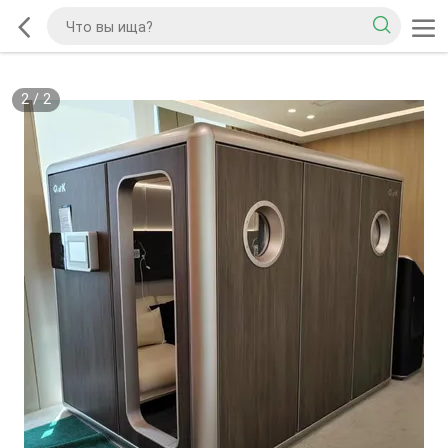
2
/
2