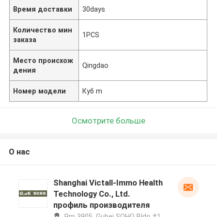
Время доставки
30days
Количество мин
1PCS
заказа
Место происхож
Qingdao
дения
Номер модели
Куб m
Осмотрите больше
О нас
Shanghai Victall-Immo Health
Technology Co., Ltd.
профиль производителя
Rm 3905, Gubei SOHO Bldg #1,