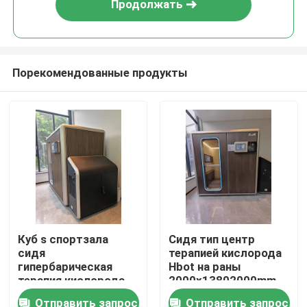
Продолжать
Порекомендованные продукты
Дом
Куб s спортзала
Сидя тип центр
сидя
терапией кислорода
Продукты
гипербарическая
Hbot на раны
терапия кислорода
2000x13802000mm
машины кислорода
Отправить запрос
Отправить запрос
видео