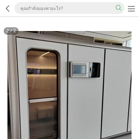
2
/
2