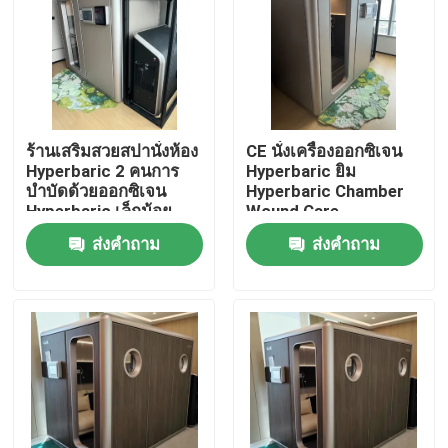
เกี่ยวกับเรา
ทัวร์โรงงาน
ร้านเสริมสวยสปานั่งห้อง
CE นั่งเครื่องออกซิเจน
Hyperbaric 2 คนการ
Hyperbaric ยิม
ควบคุมคุณภาพ
บำบัดด้วยออกซิเจน
Hyperbaric Chamber
Hyperbaric เล็กน้อย
Wound Care
ส่งคำถาม
ส่งคำถาม
ขอใบเสนอราคา
ห้อง Hyperbaric HBOT
ไฮเปอร์บาริก แชมเบอร์ สปา
หอการค้า Hyperbaric สำหรับผู้สูงอายุแบบย้อนกลับ