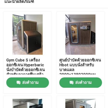
แนะนำผลิตภัณฑ์
Gym Cube S เครื่อง
ศูนย์บำบัดด้วยออกซิเจน
ออกซิเจน Hyperbaric
Hbot แบบนั่งสำหรับ
นั่งบำบัดด้วยออกซิเจน
บาดแผล
สำหรับอาการซึมเศร้า
2000x13802000มม
บ้าน
ส่งคำถาม
ส่งคำถาม
สินค้า
วิดีโอ