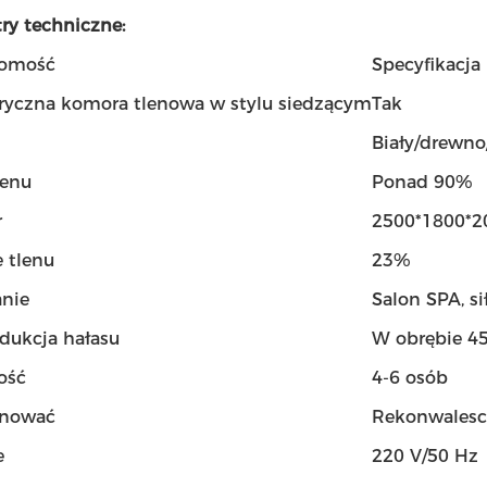
ry techniczne:
homość
Specyfikacja
ryczna komora tlenowa w stylu siedzącym
Tak
Biały/drewno
lenu
Ponad 90%
r
2500*1800*
e tlenu
23%
nie
Salon SPA, s
edukcja hałasu
W obrębie 45
ość
4-6 osób
onować
Rekonwalesc
e
220 V/50 Hz