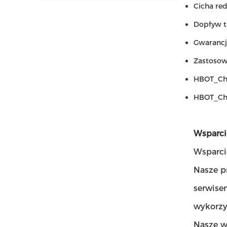
Cicha re
Dopływ t
Gwarancj
Zastosow
HBOT_Cha
HBOT_Cha
Wsparcie
Wsparci
Nasze p
serwise
wykorzy
Nasze w