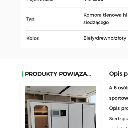
Komora tlenowa hi
Typ:
siedzącego
Biały/drewno/złoty
Kolor:
Opis 
PRODUKTY POWIĄZANE
4-6 osó
sporto
Opis pr
Siedząc