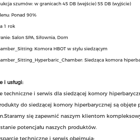
dukcja szumów: w granicach 45 DB (wejście) 55 DB (wyjście)
lenu: Ponad 90%
a 1 rok
anie: Salon SPA, Siłownia, Dom
mber_Sitting: Komora HBOT w stylu siedzącym
mber_Sitting_Hyperbaric_Chamber: Siedząca komora hiperb
 i usługi:
e techniczne i serwis dla siedzącej komory hiperbarycz
rodukty do siedzącej komory hiperbarycznej są objęte
m.Staramy się zapewnić naszym klientom kompleksowy 
stanie potencjału naszych produktów.
sparcie techniczne i serwis obejmują: