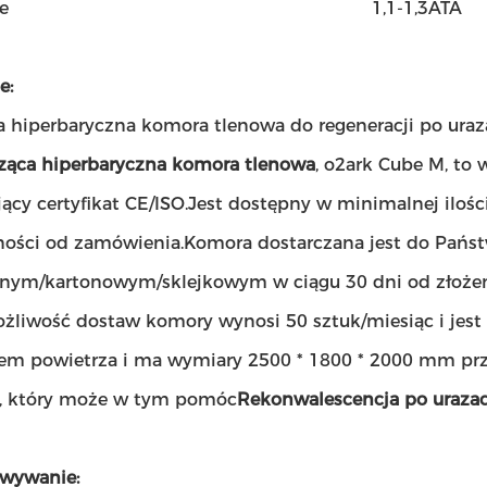
e
1,1-1,3ATA
e:
a hiperbaryczna komora tlenowa do regeneracji po ura
ząca hiperbaryczna komora tlenowa
, o2ark Cube M, to 
jący certyfikat CE/ISO.Jest dostępny w minimalnej iloś
ności od zamówienia.Komora dostarczana jest do Pa
nym/kartonowym/sklejkowym w ciągu 30 dni od złożen
ożliwość dostaw komory wynosi 50 sztuk/miesiąc i jest 
iem powietrza i ma wymiary 2500 * 1800 * 2000 mm przy
, który może w tym pomóc
Rekonwalescencja po uraza
wywanie: