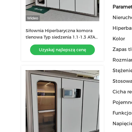
Paramet
Nieruc
Wideo
Hiperba
Siłownia Hiperbaryczna komora
tlenowa Typ siedzenia 1.1-1.3 ATA
Kolor
Biały / Drewno / Złoto
Zapas t
Uzyskaj najlepszą cenę
Rozmia
Stężeni
Stosowa
Cicha r
Pojemn
Funkcj
Napięci