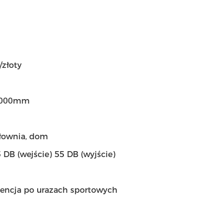
/złoty
2000mm
iłownia, dom
 DB (wejście) 55 DB (wyjście)
encja po urazach sportowych