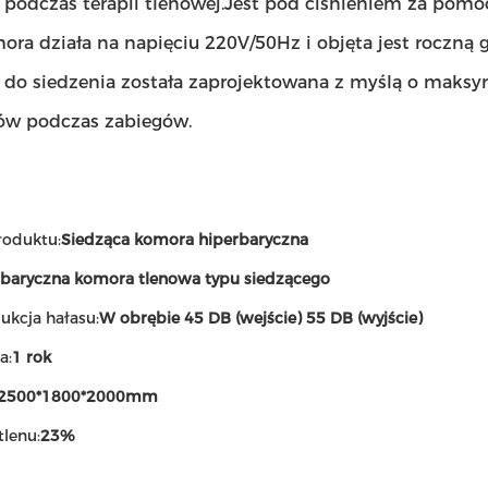
 podczas terapii tlenowej.Jest pod ciśnieniem za pomoc
ora działa na napięciu 220V/50Hz i objęta jest roczną
 do siedzenia została zaprojektowana z myślą o maks
ów podczas zabiegów.
oduktu:
Siedząca komora hiperbaryczna
baryczna komora tlenowa typu siedzącego
ukcja hałasu:
W obrębie 45 DB (wejście) 55 DB (wyjście)
a:
1 rok
2500*1800*2000mm
tlenu:
23%