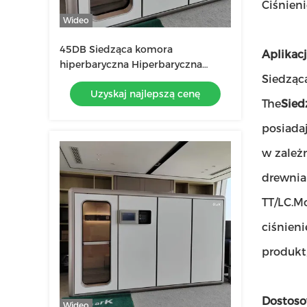
Ciśnieni
Wideo
45DB Siedząca komora
Aplikacj
hiperbaryczna Hiperbaryczna
Siedząc
terapia tlenowa na depresję
Uzyskaj najlepszą cenę
2000mm
The
Sied
posiada
w zależ
drewnia
TT/LC.M
ciśnien
produkt
Dostoso
Wideo