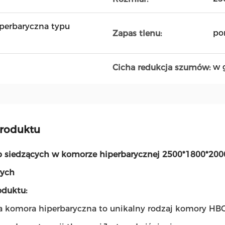
perbaryczna typu
po
Zapas tlenu:
w 
Cicha redukcja szumów:
produktu
b siedzących w komorze hiperbarycznej 2500*1800*200
wych
oduktu:
a komora hiperbaryczna to unikalny rodzaj komory HB