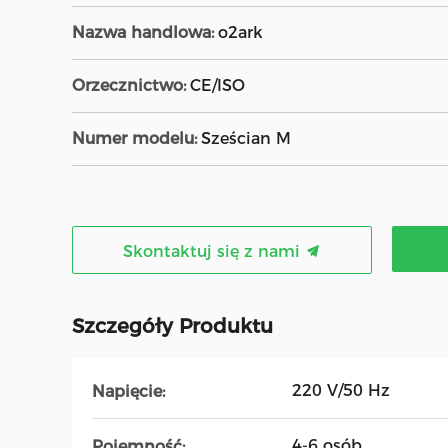
Nazwa handlowa:
o2ark
Orzecznictwo:
CE/ISO
Numer modelu:
Sześcian M
Skontaktuj się z nami
Szczegóły Produktu
220 V/50 Hz
Napięcie:
4-6 osób
Pojemność: