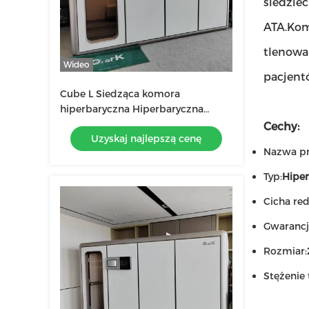
siedzieć
ATA.Kom
tlenowa
Wideo
pacjent
Cube L Siedząca komora
hiperbaryczna Hiperbaryczna
terapia tlenowa Hbot do
Cechy:
Uzyskaj najlepszą cenę
regeneracji po urazach sportowych
Nazwa pr
Typ:
Hiper
Cicha red
Gwarancj
Rozmiar:
Stężenie 