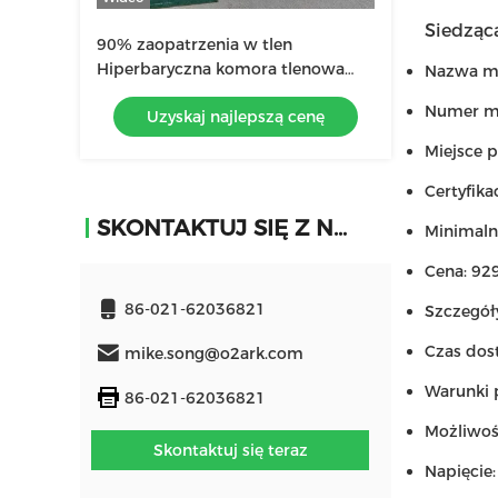
Siedząc
90% zaopatrzenia w tlen
Hiperbaryczna komora tlenowa
Nazwa ma
typu siedzącego w kolorze białym /
Numer m
Uzyskaj najlepszą cenę
drewnianym / złotym
Miejsce 
Certyfika
SKONTAKTUJ SIĘ Z NAMI
Minimaln
Cena: 92
86-021-62036821
Szczegół
Czas dos
mike.song@o2ark.com
Warunki p
86-021-62036821
Możliwość
Skontaktuj się teraz
Napięcie