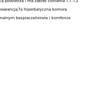
ą powietrza i ma zakres ciśnienia 1,1-1,3
 gwarancją.Ta hiperbaryczna komora
ymalnym bezpieczeństwie i komforcie