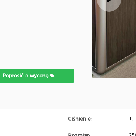
Poprosić o wycenę
1,1
Ciśnienie:
25
Rozmiar: