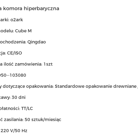
a komora hiperbaryczna
rki: o2ark
odelu: Cube M
pochodzenia: Qingdao
cja: CE/ISO
a ilość zamówienia: 1szt
950--103080
y dotyczące opakowania: Standardowe opakowanie drewniane / 
tawy: 30 dni
łatności: TT/LC
 zasilania: 50 sztuk/miesiąc
: 220 V/50 Hz