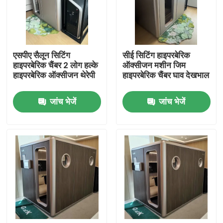
हमारे बारे में
एसपीए सैलून सिटिंग
सीई सिटिंग हाइपरबेरिक
कारखाना भ्रमण
हाइपरबेरिक चैंबर 2 लोग हल्के
ऑक्सीजन मशीन जिम
हाइपरबेरिक ऑक्सीजन थेरेपी
हाइपरबेरिक चैंबर घाव देखभाल
गुणवत्ता नियंत्रण
जांच भेजें
जांच भेजें
एक उद्धरण का अनुरोध करें
एचबीओटी हाइपरबेरिक चैंबर
हाइपरबेरिक चैंबर एसपीए
रिवर्स एजिंग हाइपरबेरिक चैंबर