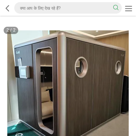
2
/
2