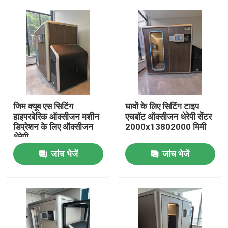
जिम क्यूब एस सिटिंग
घावों के लिए सिटिंग टाइप
हाइपरबेरिक ऑक्सीजन मशीन
एचबॉट ऑक्सीजन थेरेपी सेंटर
डिप्रेशन के लिए ऑक्सीजन
2000x13802000 मिमी
थेरेपी
जांच भेजें
जांच भेजें
घर
उत्पादों
वीडियो