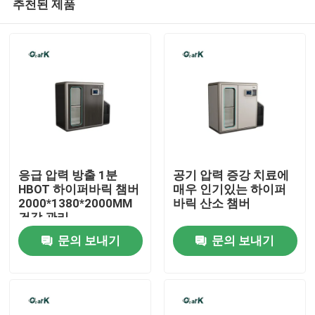
추천된 제품
응급 압력 방출 1분
공기 압력 증강 치료에
HBOT 하이퍼바릭 챔버
매우 인기있는 하이퍼
2000*1380*2000MM
바릭 산소 챔버
건강 관리
집
문의 보내기
문의 보내기
제품
비디오