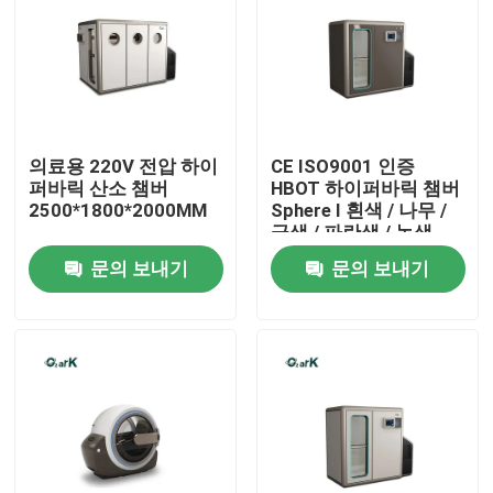
우리에 대하여
공장 여행
의료용 220V 전압 하이
CE ISO9001 인증
퍼바릭 산소 챔버
HBOT 하이퍼바릭 챔버
품질 관리
2500*1800*2000MM
Sphere I 흰색 / 나무 /
금색 / 파란색 / 녹색
문의 보내기
문의 보내기
인용문을 요구하세요
HBOT 고압통
고압통 스파
반대 나이든 고압통