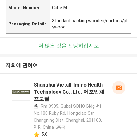
Model Number
Cube M
Standard packing wooden/cartons/pl
Packaging Details
ywood
더 많은 것을 전망하십시오
저희에 관하여
Shanghai Victall-Immo Health
Technology Co., Ltd. 제조업체
프로필
Rm 3905, Gubei SOHO Bldg #1,
No.188 Ruby Rd, Hongqiao Str,
Changning Dist, Shanghai, 201103,
P. R. China. ,중국
5.0