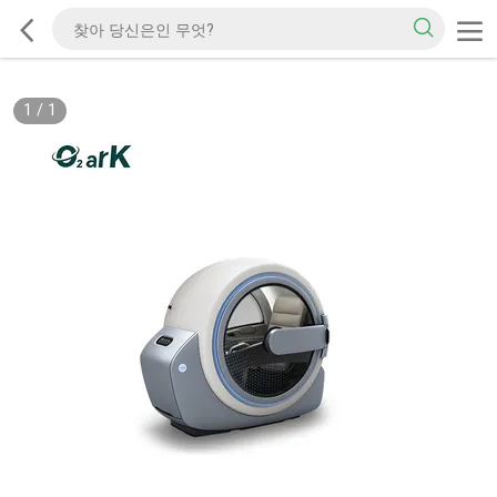
1
/
1