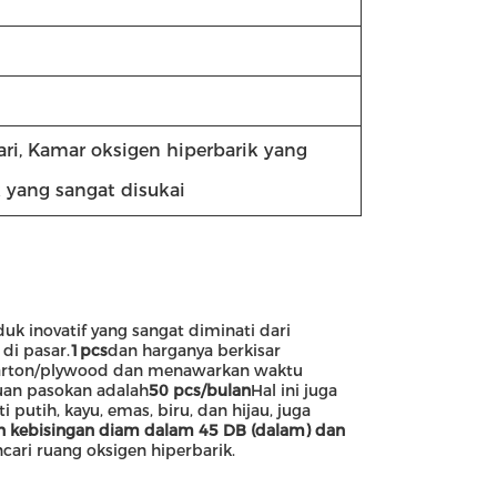
ari, Kamar oksigen hiperbarik yang
 yang sangat disukai
uk inovatif yang sangat diminati dari
 di pasar.
1pcs
dan harganya berkisar
/karton/plywood dan menawarkan waktu
n pasokan adalah
50 pcs/bulan
Hal ini juga
 putih, kayu, emas, biru, dan hijau, juga
 kebisingan diam dalam 45 DB (dalam) dan
ari ruang oksigen hiperbarik.