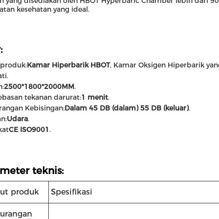
en yang disediakan oleh HBOT Hyperbaric Chamber lebih dari
tan kesehatan yang ideal.
:
produk:
Kamar Hiperbarik HBOT
, Kamar Oksigen Hiperbarik yan
ti.
n:
2500*1800*2000MM
.
basan tekanan darurat:
1 menit
.
rangan Kebisingan:
Dalam 45 DB (dalam) 55 DB (keluar)
.
n:
Udara
.
kat
CE ISO9001
.
meter teknis:
but produk
Spesifikasi
urangan