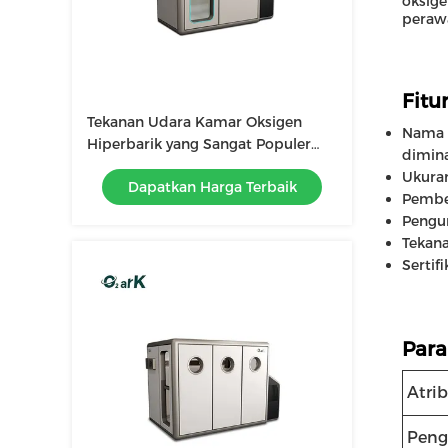
oksig
perawa
Fitur
Tekanan Udara Kamar Oksigen
Nama 
Hiperbarik yang Sangat Populer
dimina
untuk Terapi yang Ditingkatkan
Ukura
Dapatkan Harga Terbaik
Pembe
Pengu
Tekana
Sertifi
Para
Atri
Peng