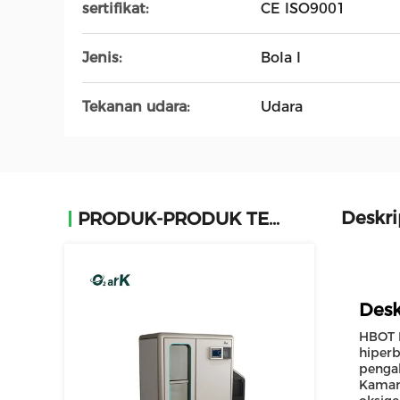
sertifikat:
CE ISO9001
Jenis:
Bola I
Tekanan udara:
Udara
Deskri
PRODUK-PRODUK TERKAIT
Desk
HBOT H
hiperb
pengal
Kamar 