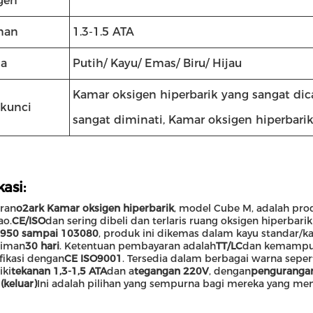
gen
nan
1.3-1.5 ATA
a
Putih/ Kayu/ Emas/ Biru/ Hijau
Kamar oksigen hiperbarik yang sangat dic
 kunci
sangat diminati, Kamar oksigen hiperbarik
kasi:
ran
o2ark Kamar oksigen hiperbarik
, model Cube M, adalah prod
ao.
CE/ISO
dan sering dibeli dan terlaris ruang oksigen hiperbarik
950 sampai 103080
, produk ini dikemas dalam kayu standar
riman
30 hari
. Ketentuan pembayaran adalah
TT/LC
dan kemampua
ifikasi dengan
CE ISO9001
. Tersedia dalam berbagai warna seperti
iki
tekanan 1,3-1,5 ATA
dan a
tegangan 220V
, dengan
pengurangan
(keluar)
Ini adalah pilihan yang sempurna bagi mereka yang menc