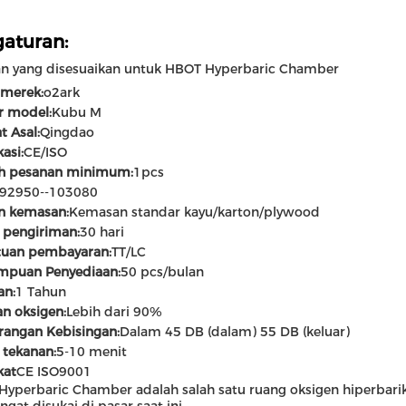
aturan:
an yang disesuaikan untuk HBOT Hyperbaric Chamber
merek:
o2ark
 model:
Kubu M
 Asal:
Qingdao
kasi:
CE/ISO
h pesanan minimum:
1pcs
92950--103080
n kemasan:
Kemasan standar kayu/karton/plywood
 pengiriman:
30 hari
tuan pembayaran:
TT/LC
puan Penyediaan:
50 pcs/bulan
an:
1 Tahun
n oksigen:
Lebih dari 90%
rangan Kebisingan:
Dalam 45 DB (dalam) 55 DB (keluar)
 tekanan:
5-10 menit
kat
CE ISO9001
yperbaric Chamber adalah salah satu ruang oksigen hiperbarik y