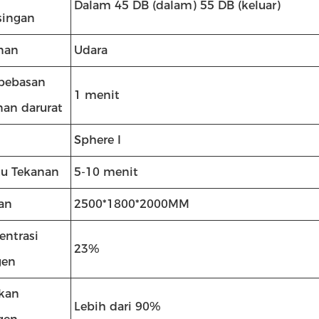
Dalam 45 DB (dalam) 55 DB (keluar)
singan
nan
Udara
bebasan
1 menit
nan darurat
Sphere I
u Tekanan
5-10 menit
an
2500*1800*2000MM
entrasi
23%
gen
kan
Lebih dari 90%