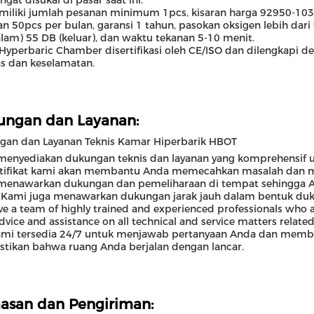
ngat disukai di pasar saat ini.
emiliki jumlah pesanan minimum 1pcs, kisaran harga 92950-10
n 50pcs per bulan, garansi 1 tahun, pasokan oksigen lebih da
lam) 55 DB (keluar), dan waktu tekanan 5-10 menit.
yperbaric Chamber disertifikasi oleh CE/ISO dan dilengkapi de
as dan keselamatan.
ungan dan Layanan:
gan dan Layanan Teknis Kamar Hiperbarik HBOT
menyediakan dukungan teknis dan layanan yang komprehensif u
rtifikat kami akan membantu Anda memecahkan masalah dan 
menawarkan dukungan dan pemeliharaan di tempat sehingga A
 Kami juga menawarkan dukungan jarak jauh dalam bentuk dukun
e a team of highly trained and experienced professionals who 
dvice and assistance on all technical and service matters rela
ami tersedia 24/7 untuk menjawab pertanyaan Anda dan membe
tikan bahwa ruang Anda berjalan dengan lancar.
asan dan Pengiriman: