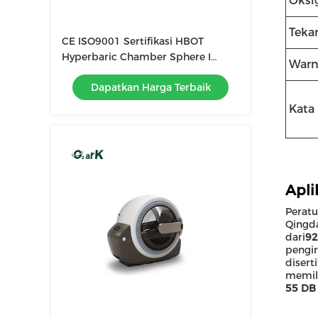
Oksi
Teka
CE ISO9001 Sertifikasi HBOT
Hyperbaric Chamber Sphere I
Warn
Putih / Kayu / Emas / Biru / Hijau
Dapatkan Harga Terbaik
Kata
Apli
Peratu
Qingd
dari
92
pengi
disert
memil
55 DB 