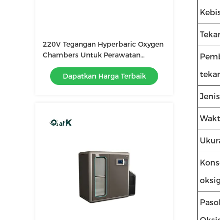
Kebi
Teka
220V Tegangan Hyperbaric Oxygen
Chambers Untuk Perawatan
Pem
Kesehatan 2500*1800*2000MM
teka
Dapatkan Harga Terbaik
Jenis
Wakt
Ukur
Kons
oksi
Paso