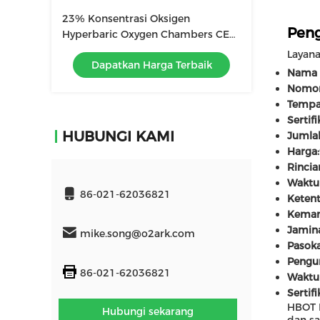
23% Konsentrasi Oksigen
Peng
Hyperbaric Oxygen Chambers CE
ISO9001 Sertifikasi
Layan
Dapatkan Harga Terbaik
Nama 
Nomor
Tempat
Sertifi
HUBUNGI KAMI
Jumla
Harga:
Rincia
Waktu
86-021-62036821
Keten
Kemam
Jamin
mike.song@o2ark.com
Pasoka
Pengu
86-021-62036821
Waktu
Sertifi
HBOT H
Hubungi sekarang