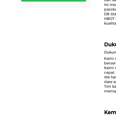
dan sa
Ini m
pasoka
DB (da
HBOT H
kualit
Duk
Dukun
Kami 
berse
Kami 
cepat.
We hav
date a
Tim k
memas
Kem