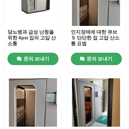
우리에 대하여
당뇨병과 급성 난청을
인지장애에 대한 큐브
공장 여행
위한 4psi 집의 고압 산
Ｓ 단단한 집 고압 산소
소통
통 요법
품질 관리
문의 보내기
문의 보내기
인용문을 요구하세요
HBOT 고압통
고압통 스파
반대 나이든 고압통