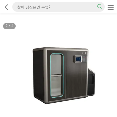
2
/
4