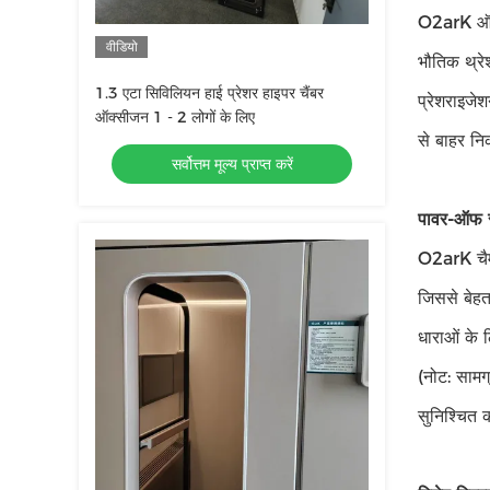
O2arK ऑक्स
वीडियो
भौतिक थ्रे
1.3 एटा सिविलियन हाई प्रेशर हाइपर चैंबर
प्रेशराइजे
ऑक्सीजन 1 - 2 लोगों के लिए
से बाहर नि
सर्वोत्तम मूल्य प्राप्त करें
पावर-ऑफ सु
O2arK चैम्
जिससे बेहत
धाराओं के 
(नोट: साम
सुनिश्चित क