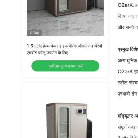
O2arK, हाइप
किया जाता 
और सबवे वा
वीडियो
1.5 एटीए हेल्थ केयर हाइपरबेरिक ऑक्सीजन थेरेपी
प्रमुख विशे
एचबॉट घरेलू उपयोग के लिए
अत्याधुनिक
सर्वोत्तम मूल्य प्राप्त करें
O2arK हाइप
स्टील संरच
प्रभावी ढं
मॉड्यूलर अ
संपूर्ण कक