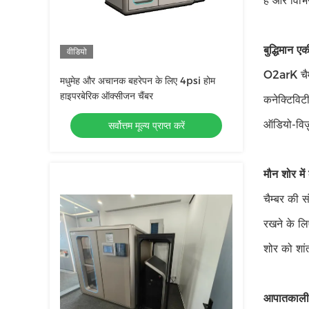
है और विभि
बुद्धिमान 
वीडियो
O2arK चैम्
मधुमेह और अचानक बहरेपन के लिए 4psi होम
हाइपरबेरिक ऑक्सीजन चैंबर
कनेक्टिविट
ऑडियो-विज़
सर्वोत्तम मूल्य प्राप्त करें
मौन शोर में
चैम्बर की 
रखने के लि
शोर को शा
आपातकाली