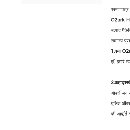
प्रमाणपत्र
O2ark HBO
उत्पाद पैकेज
सामान्य प्रश
1.क्या O2a
हाँ, हमारे उ
2.
क
हाइपरब
ऑक्सीजन जन
घुलित ऑक्स
की आपूर्ति