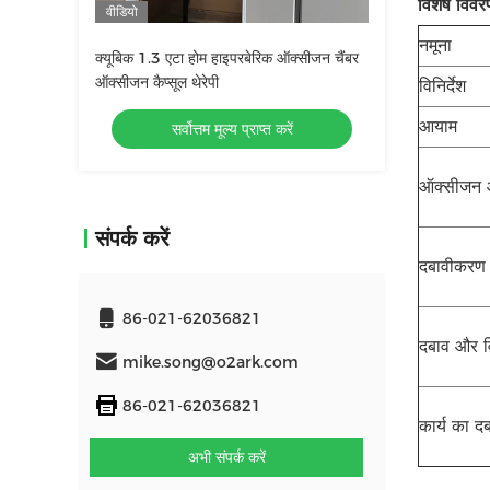
विशेष विवर
वीडियो
नमूना
क्यूबिक 1.3 एटा होम हाइपरबेरिक ऑक्सीजन चैंबर
ऑक्सीजन कैप्सूल थेरेपी
विनिर्देश
आयाम
सर्वोत्तम मूल्य प्राप्त करें
ऑक्सीजन आप
संपर्क करें
दबावीकरण
86-021-62036821
दबाव और व
mike.song@o2ark.com
86-021-62036821
कार्य का द
अभी संपर्क करें