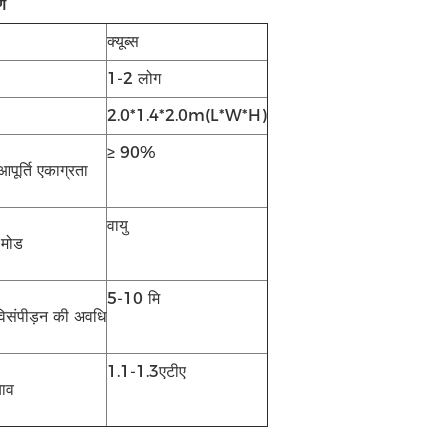
ण
क्यूब्स
1-2 लोग
2.0*1.4*2.0m(L*W*H)
≥ 90%
ूर्ति एकाग्रता
वायु
 मोड
5-10 मि
िसंपीड़न की अवधि
1.1-1.3एटीए
बाव