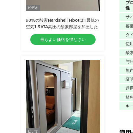
プ
ビデオ
性
サ
90%の酸素Hardshell Hbotは1最低の
容
空気1.3ATA高圧の酸素部屋を加圧した
タ
最もよい価格を得なさい
使
酸
与
無
証
適
材
キ
ビデオ
適用: