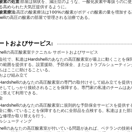
酸素の処置
:部屋は病状を、減圧症のような、一酸化炭素中毒扱うのに使用
る高められた大気圧提供するように。
酸素療法
:高圧の酸素療法は100%の酸素がボディの酸素の量を増加す
dshellの高圧の酸素の部屋で管理される治療である。
ートおよびサービス:
dshellの高圧酸素室テクニカル サポートおよびサービス
会社で、私達はHardshellのあなたの高圧酸素室が最上に動くことを
の範囲を提供する。設置援助、予防保全、またはトラブルシューティン
ムはここに助けることいる。
および組み立て
Hardshellのあなたの高圧酸素室の専門の取付けそして組み立てを
そしてしっかり接続されることを保障する。専門家の私達のチームはあ
に答えて利用できる。
全
Hardshellのあなたの高圧酸素室に規則的な予防保全サービスを提
全に働いていることを保障するために全部品を点検する。私達はまた部
な修理か取り替えを行う。
ルシューティング
dshellのあなたの高圧酸素室が付いている問題があれば、ベテランの