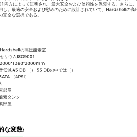
9001両方によって証明され、最大安全および信頼性を保障する。さら
用し。最適の安全および慰めのために設計されていて、Hardshell
の完全な選択である。
Hardshellの高圧酸素室
セリウムISO9001
2000*1380*2000mm
低減:45 DB （） 55 DBの中では（）
3ATA （4PSI）
人
素部屋
酸素タンク
素部屋
的な変数: