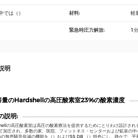
Bの中では（）
材料:
軽
緊急時圧力解放:
1
説明
容量のHardshellの高圧酸素室23%の酸素濃度
の説明:
dshellの高圧酸素室は高圧の酸素療法を提供するためにとりわけ設計
て加圧され、多数の家、医院、フィットネス・センターおよび鉱泉の中
のの無声騒音低減の機能を（）および55 DB （）特色にし、静かで、