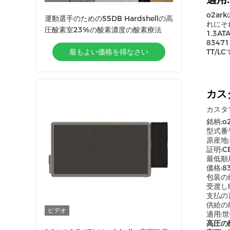
o2a
運動選手のための55DB Hardshellの高
れにそ
圧酸素室23%の酸素濃度の酸素療法
1.3A
834
最もよい価格を得なさい
TT/L
カス
カスタ
銘柄:o2
型式番
原産地
証明:CE
最低順序
価格:83
包装の
受渡し時
支払の言
供給の能
ビデオ
適用:世
高圧の