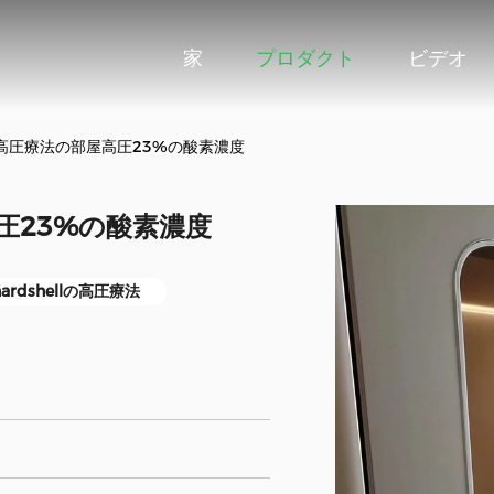
家
プロダクト
ビデオ
ell高圧療法の部屋高圧23%の酸素濃度
高圧23%の酸素濃度
ardshellの高圧療法