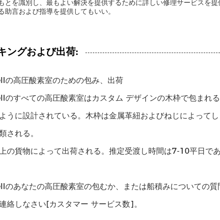
もとを識別し、最もよい解決を提供するために詳しい修理サービスを提
る助言および指導を提供してもいい。
キングおよび出荷:
shellの高圧酸素室のための包み、出荷
shellのすべての高圧酸素室はカスタム デザインの木枠で包ま
ように設計されている。木枠は金属革紐およびねじによってし
類される。
上の貨物によって出荷される。推定受渡し時間は7-10平日で
shellのあなたの高圧酸素室の包むか、または船積みについての
連絡しなさい[カスタマー サービス数]。