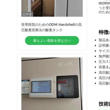
ISO
っと使
のため
ビデオ
世帯医院のためのODM Hardshellの高
圧酸素室療法の酸素タンク
特徴:
製品名:
最もよい価格を得なさい
証明書:
サイズ:
無声騒音
圧力:1.
容量:2
高圧酸
高圧の
高圧酸
技術