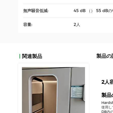
無声騒音低減:
45 dB （） 55 d
容量:
2人
製品の
関連製品
2人
製品
Har
使用し
DB内