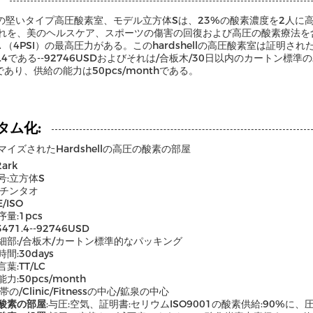
rkの堅いタイプ高圧酸素室、モデル立方体Sは、23%の酸素濃度を2人
れを、美のヘルスケア、スポーツの傷害の回復および高圧の酸素療法を
TA （4PSI）の最高圧力がある。このhardshellの高圧酸素室は証明さ
71.4である--92746USDおよびそれは/合板木/30日以内のカート
Cであり、供給の能力は50pcs/monthである。
タム化:
マイズされたHardshellの高圧の酸素の部屋
ark
号:立方体S
:チンタオ
/ISO
量:1pcs
471.4--92746USD
細部:/合板木/カートン標準的なパッキング
間:30days
葉:TT/LC
力:50pcs/month
帯の/Clinic/Fitnessの中心/鉱泉の中心
酸素の部屋
:与圧:空気、証明書:セリウムISO9001の酸素供給:90%に、圧力: