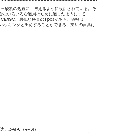
に高圧酸素の処置に、与えるように設計されている。そ
含むいろいろな適用のために適したようにする
れたCE/ISO、最低順序量の1pcsがある。値幅は
ン標準のパッキングと出荷することができる。支払の言葉は
1.3ATA （4PSI）