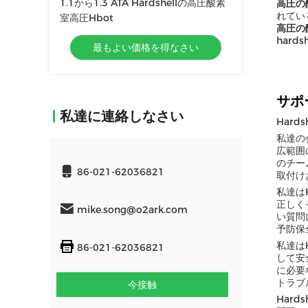
1.1から1.3 ATA Hardshellの高圧酸素
高圧の
れてい
室高圧Hbot
高圧の
har
最もよい価格を得なさい
サポ
私達に連絡しなさい
Har
私達の
広範囲
のチー
86-021-62036821
取付け
私達は
正しく
mike.song@o2ark.com
い質問
予防保
私達は
86-021-62036821
して安
に必要
トラブ
今接触
Har