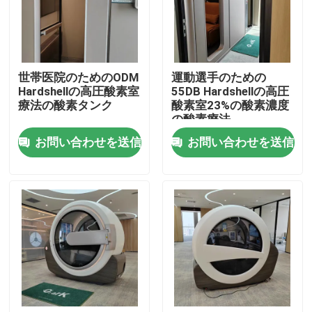
私達について
世帯医院のためのODM
運動選手のための
工場旅行
Hardshellの高圧酸素室
55DB Hardshellの高圧
療法の酸素タンク
酸素室23%の酸素濃度
の酸素療法
品質管理
お問い合わせを送信
お問い合わせを送信
引用を要求しなさい
HBOTの高圧酸素室
高圧酸素室の鉱泉
逆の老化する高圧酸素室