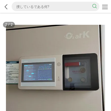
2
/
2