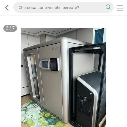
2
/
7