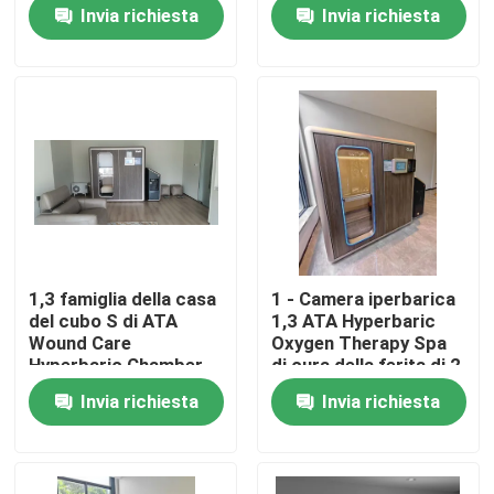
iperbarica di cura
guarigione arrotolata
Invia richiesta
Invia richiesta
della ferita di 2
persone
Circa noi
Giro della fabbrica
Controllo di qualità
Richieda una citazione
1,3 famiglia della casa
1 - Camera iperbarica
del cubo S di ATA
1,3 ATA Hyperbaric
Camera iperbarica di HBOT
Wound Care
Oxygen Therapy Spa
Hyperbaric Chamber
di cura della ferita di 2
persone
Invia richiesta
Invia richiesta
STAZIONE TERMALE della camera iperbarica
Camera iperbarica invecchiante inversa