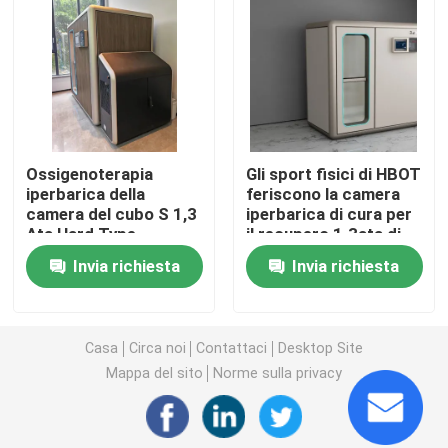
1,3 ATA Hyperbaric
Camera iperbarica di Hardshell
Ossigenoterapia
Gli sport fisici di HBOT
Camera iperbarica di seduta
iperbarica della
feriscono la camera
camera del cubo S 1,3
iperbarica di cura per
Ata Hard Type
il recupero 1.3ata di
Recupero di sport della camera iperbarica
Hardshell Hyperbaric
lesione
Invia richiesta
Invia richiesta
Hbot
Camera iperbarica di cura arrotolata
Casa
Circa noi
Contattaci
Desktop Site
Camera iperbarica dell'ossigeno di Monoplace
Mappa del sito
Norme sulla privacy
Camera iperbarica di Multiplace