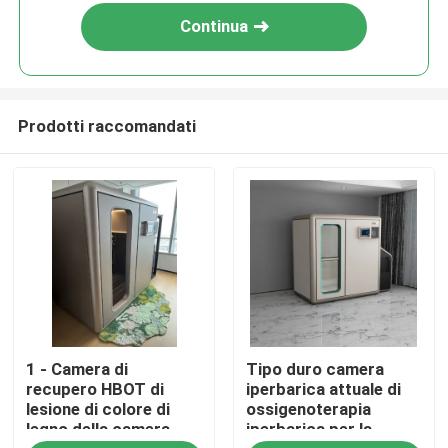
Continua
Prodotti raccomandati
Casa
1 - Camera di
Tipo duro camera
Prodotti
recupero HBOT di
iperbarica attuale di
lesione di colore di
ossigenoterapia
legno della camera
iperbarica per la
video