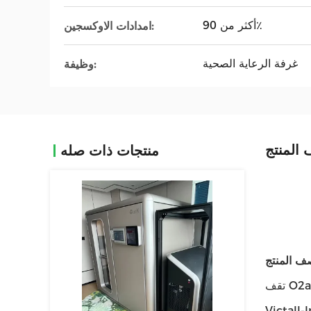
أكثر من 90٪
امدادات الاوكسجين:
غرفة الرعاية الصحية
وظيفة:
المنتج
منتجات ذات صله
ف المنتج
تقف O2arK كعلامة تجارية مشهورة وبارزة في صناعة غرف الأكسجين عالي الضغط.وهي مرتبطة حصريًا بشركة Shanghai
لذكر أن الشركة الأم لـ