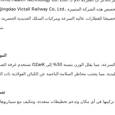
O2arK، Qingdao Victall Railway Co., Ltd.، تعمل منذ عام 1992 وتحمل رمز السهم 605001. تتخص
 خصيصًا للقطارات عالية السرعة ومركبات السكك الحديدية الحضرية،
مترو الانفاق.
المو
تستخدم غرفة الضغط العالي O2arK مواد مركبة خفيفة الوزن للسكك الحديدية عال
تجم