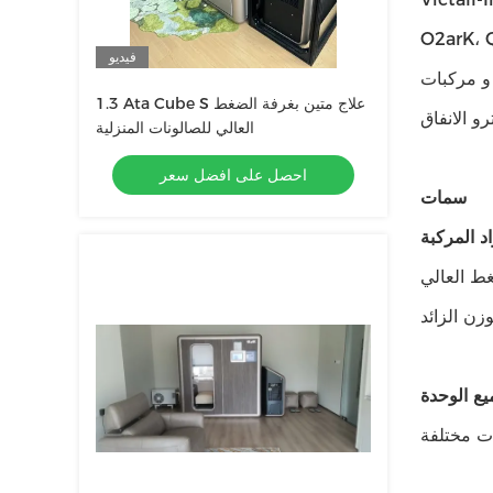
ص هذه الشركة المتميزة
فيديو
 و مركبات
1.3 Ata Cube S علاج متين بغرفة الضغط
العالي للصالونات المنزلية
احصل على افضل سعر
سمات
اد المركبة
ية السرعة، مما يقلل الوزن بنسبة 30% إلى
يع الوحدة