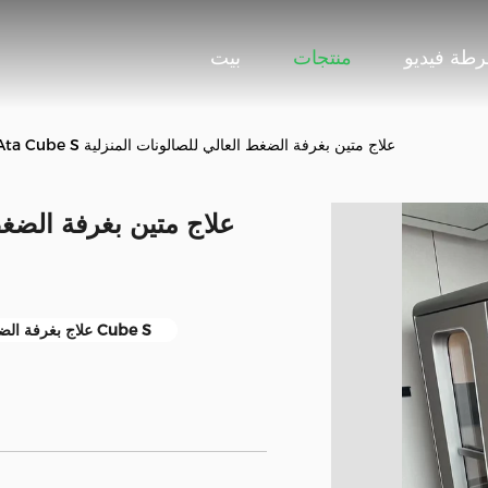
طة فيديو
منتجات
بيت
1.3 Ata Cube S علاج متين بغرفة الضغط العالي للصالونات المنزلية
علاج بغرفة الضغط العالي Cube S