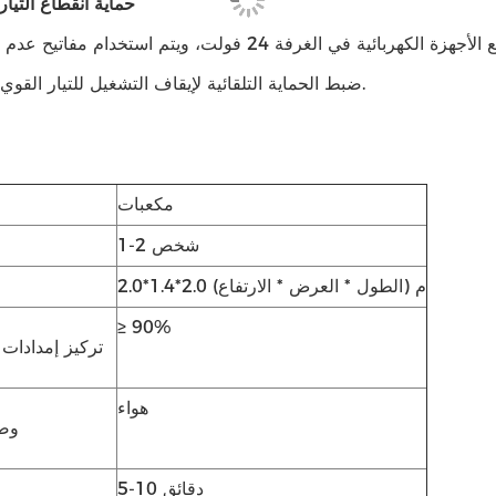
حماية انقطاع التيار
لديها وظيفة الحماية من التسرب.لا يتجاوز جهد جميع الأجهزة الكهربائية في الغرفة 24 فولت، ويتم اس
ضبط الحماية التلقائية لإيقاف التشغيل للتيار القوي والضعيف.
مكعبات
1-2 شخص
2.0*1.4*2.0 م (الطول * العرض * الارتفاع)
≥ 90%
تركيز إمدادات
هواء
وض
5-10 دقائق