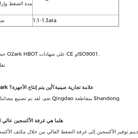
مدة الضغط وإزا
1.1-1.3ata
ضغ
حصلت غرف O2ark HBOT على شهادات CE وISO9001.
تغل
1. هل O2ark علامة تجارية صينية؟
أين يتم إنتاج الأجهزة؟
نعم، لقد تم تصنيع معداتنا في مدينة Qingdao بمقاطعة Shandong.
هل
ما هي غرفة الأكسجين عالي 
يتم توفير الأكسجين إلى غرفة الضغط العالي من خلال مكثف الأكسجي