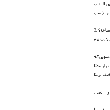
ين المذاب
لساعة؟
كسجين؟
4.
رار وفقًا
ون اتصال
مرحباً!