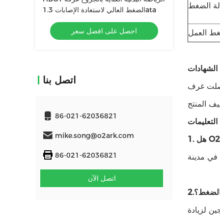
لة الضغط
الضغط العالي لاستعادة الإصابات 1.3ata
احصل على افضل سعر
ط العمل
الشهادات
اتصل بنا
يف المنتج
86-021-62036821
التعليمات
mike.song@o2ark.com
86-021-62036821
اتصل الآن
الضغط؟
2.
ن لزيادة