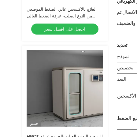
 الكهربائي
العلاج بالأكسجين عالي الضغط الموضعي
تخدام مفاتيح عدم الاتصال.تم
من النوع الصلب، غرفة الضغط العالي
لشفاء الجروح
احصل على افضل سعر
تحديد
نموذج
تخصيص
البعد
 الأكسجين
ع الضغط
فيديو
HBOT الرياضة البدنية العناية بالجروح غرفة