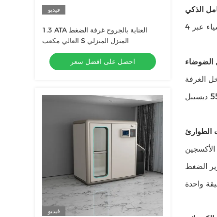
امل الذكي
فيديو
1.3 ATA العناية بالجروح غرفة الضغط
العالي مكعب S المنزل المنزلي
 الضوضاء
احصل على افضل سعر
خل الغرفة
 الطوارئ
حالات الطوارئ.من ناحية، تم تجهيز كل غرفة أكسجين
ير الضغط
فيديو