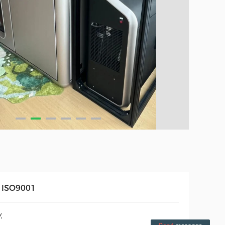
 ISO9001
٪