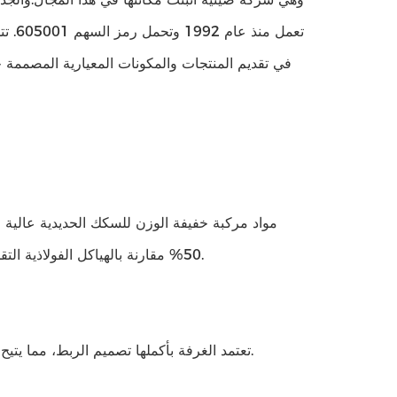
في تقديم المنتجات والمكونات المعيارية المصممة
50% مقارنة بالهياكل الفولاذية التقليدية، مما يتجنب مخاطر السلامة الناجمة عن الكبائن الفولاذية ذات الوزن الزائد.
تعتمد الغرفة بأكملها تصميم الربط، مما يتيح تركيبها في أي مكان وتدعم تخطيطات متعددة، وتتكيف مع سيناريوهات مختلفة.