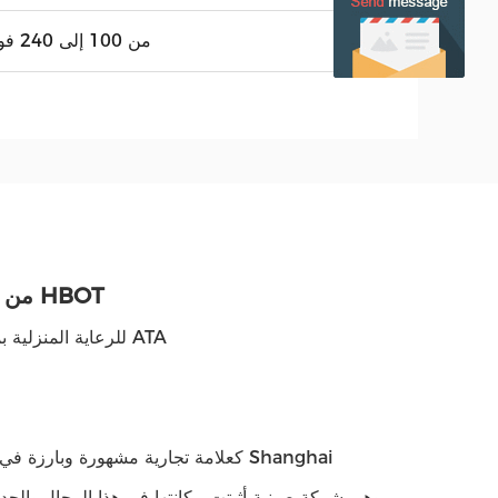
من 100 إلى 240 فولت
مكعب S من النوع الصلب 1.3 غرفة HBOT
1.3 غرفة سبا Hbot للرعاية المنزلية بمركز سبا للتجميل الرياضي ATA