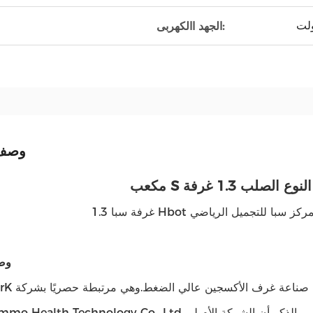
الجهد االكهربى:
وصف 
وص
Victall-Immo Health Technology Co., Ltd.، وهي شركة صينية أثبتت مكانتها في هذا المجال.والجدير با