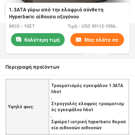
1.3ATA γύρω από την ελαφριά σύνθετη
Hyperbaric αίθουσα οξυγόνου
MOQ：1SET
Τιμή：USD 95112-105680/set
Καλύτερη τιμή
Μας ελάτε σε
επαφή με
Περιγραφή προϊόντων
Τραυματισμός εγκεφάλου 1.3ATA
hbot
,
Στρογγυλός ελαφρύς τραυματισμ
Υψηλό φως:
ός εγκεφάλου hbot
,
Σφαίρα Ι ιατρική hyperbaric θεραπ
εία αιθουσών αιθουσών