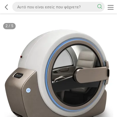
2
/
5