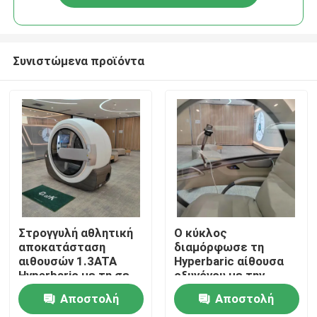
Συνιστώμενα προϊόντα
Σπίτι
Στρογγυλή αθλητική
Ο κύκλος
αποκατάσταση
διαμόρφωσε τη
αιθουσών 1.3ATA
Hyperbaric αίθουσα
Προϊόντα
Hyperbaric με τη σε
οξυγόνου με την
απευθείας σύνδεση
εξουσιοδότηση
Αποστολή
Αποστολή
τεχνική υποστήριξη
εξαερισμού & 1
βίντεο