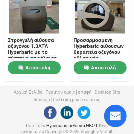
1.3 ΑΤΑ Hyperbaric
Hyperbaric αίθουσα Hardshell
Στρογγυλή αίθουσα
Προσαρμοσμένη
οξυγόνου 1.3ATA
Hyperbaric αιθουσών
Hyperbaric με το
θεραπεία οξυγόνου
Hyperbaric αίθουσα καθίσματος
σύστημα ασφάλειας
αθλητικής
αποκατάστασης
Αποστολή
Αποστολή
Hyperbaric για την
Hyperbaric αθλητική αποκατάσταση αιθουσών
ανησυχία
ερώτησης
ερώτησης
Hyperbaric αίθουσα προσοχής πληγών
Αρχική Σελίδα
Περίπου εμείς
επαφή
Desktop Site
Sitemap
Πολιτική μυστικότητας
Hyperbaric αίθουσα οξυγόνου Monoplace
Ποιότητα
Hyperbaric αίθουσα HBOT
Κίνα
Hyperbaric αίθουσα Multiplace
εργοστάσιο.Copyright © 2026 Shanghai Victall-