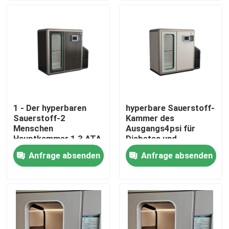
Über uns
Fabrik-Ausflug
Qualitätskontrolle
1 - Der hyperbaren
hyperbare Sauerstoff-
Sauerstoff-2
Kammer des
Fordern Sie ein Zitat
Menschen
Ausgangs4psi für
Hauptkammer 1,3 ATA
Diabetes und
Oxygen Capsule
plötzliche Taubheit
Anfrage absenden
Anfrage absenden
HBOT-Überdruckkammer
Therapy
Überdruckkammer BADEKURORT
Alternde RückÜberdruckkammer