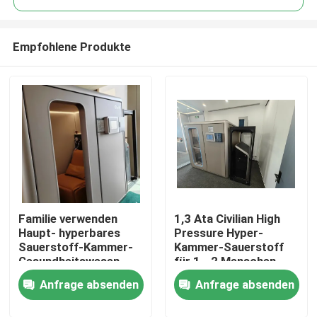
Empfohlene Produkte
Familie verwenden
1,3 Ata Civilian High
Haus
Haupt- hyperbares
Pressure Hyper-
Sauerstoff-Kammer-
Kammer-Sauerstoff
Gesundheitswesen
für 1 - 2 Menschen
Produkte
Mehrpersonen-
Anfrage absenden
Anfrage absenden
2000mm
Videos