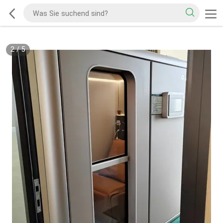
2
/
5