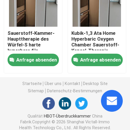
1,3 ATA Hyperbaric
Sauerstoff-Kammer-
Kubik-1,3 Ata Home
Hardshell-Überdruckkammer
Haupttherapie des
Hyperbaric Oxygen
Würfel-S harte
Chamber Sauerstoff-
hyperbare für
Kapsel-Therapie
Sitzende Überdruckkammer
kognitive
Anfrage absenden
Anfrage absenden
Beeinträchtigung
Überdruckkammer-Sport-Wiederaufnahme
Startseite
Über uns
Kontakt
Desktop Site
Gedrehte Sorgfalt-Überdruckkammer
Sitemap
Datenschutz-Bestimmungen
Hyperbare Sauerstoff-Kammer Monoplace
Qualität
HBOT-Überdruckkammer
China
Fabrik.Copyright © 2026 Shanghai Victall-Immo
Multiplace-Überdruckkammer
Health Technology Co., Ltd.. All Rights Reserved.