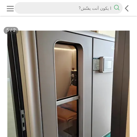
5
/
2