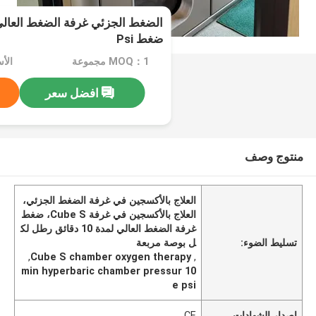
الضغط الجزئي غرفة الضغط العالي
ضغط Psi
MOQ：1 مجموعة
الأسعا
افضل سعر
منتوج وصف
العلاج بالأكسجين في غرفة الضغط الجزئي،
العلاج بالأكسجين في غرفة Cube S، ضغط
غرفة الضغط العالي لمدة 10 دقائق رطل لك
تسليط الضوء:
ل بوصة مربعة
,
Cube S chamber oxygen therapy
,
10 min hyperbaric chamber pressur
e psi
إصدار الشهادات
CE