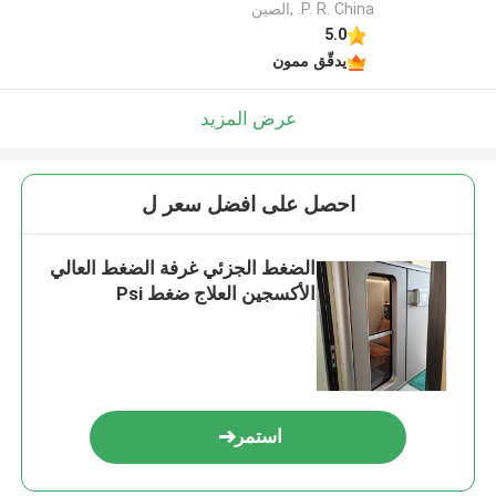
P. R. China. ,الصين
5.0
يدقّق ممون
عرض المزيد
احصل على افضل سعر ل
الضغط الجزئي غرفة الضغط العالي
الأكسجين العلاج ضغط Psi
استمر