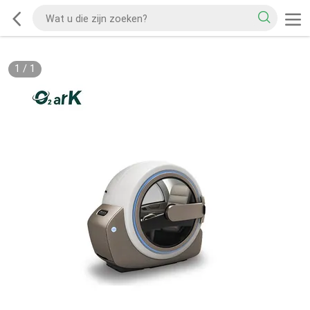
1
/
1