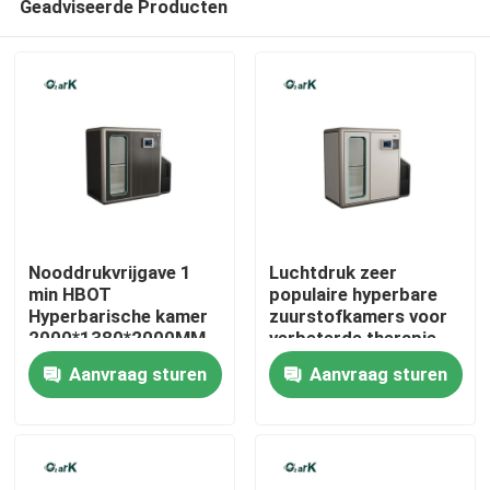
Geadviseerde Producten
Nooddrukvrijgave 1
Luchtdruk zeer
min HBOT
populaire hyperbare
Hyperbarische kamer
zuurstofkamers voor
2000*1380*2000MM
verbeterde therapie
Huis
Gezondheidszorg
Aanvraag sturen
Aanvraag sturen
Producten
video's