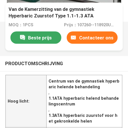
Van de Kamerzitting van de gymnastiek
Hyperbaric Zuurstof Type 1.1-1.3 ATA
White/Hout/Goud
MOQ：1PCS
Prijs：107260--118920USD
Beste prijs
Contacteer ons
PRODUCTOMSCHRIJVING
Centrum van de gymnastiek hyperb
aric helende behandeling
,
1.1ATA hyperbaric helend behande
Hoog licht:
lingscentrum
,
1.3ATA hyperbaric zuurstof voor h
et gekronkelde helen