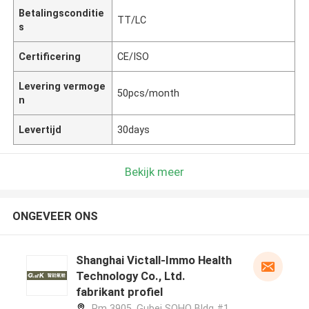
Betalingsconditie
TT/LC
s
Certificering
CE/ISO
Levering vermoge
50pcs/month
n
Levertijd
30days
Bekijk meer
ONGEVEER ONS
Shanghai Victall-Immo Health
Technology Co., Ltd.
fabrikant profiel
Rm 3905, Gubei SOHO Bldg #1,