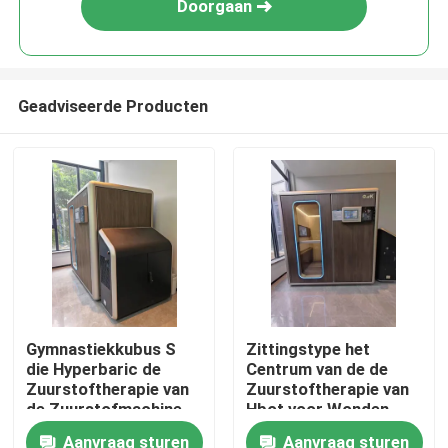
Doorgaan
Geadviseerde Producten
Huis
Gymnastiekkubus S
Zittingstype het
die Hyperbaric de
Centrum van de de
Producten
Zuurstoftherapie van
Zuurstoftherapie van
de Zuurstofmachine
Hbot voor Wonden
voor Depressie zitten
2000x13802000mm
Aanvraag sturen
Aanvraag sturen
video's