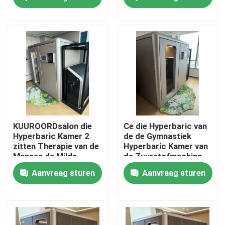
Ongeveer ons
Fabrieksreis
Kwaliteitscontrole
Verzoek om een Citaat
KUUROORDsalon die
Ce die Hyperbaric van
Hyperbaric Kamer 2
de de Gymnastiek
zitten Therapie van de
Hyperbaric Kamer van
Hyperbaric Kamer van HBOT
Mensen de Milde
de Zuurstofmachine
Hyperbaric Zuurstof
Gekronkelde Zorg
Aanvraag sturen
Aanvraag sturen
zitten
Hyperbaric Chamber SPA
Omgekeerde het Verouderen Hyperbaric Kamer