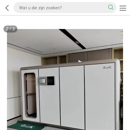
2
/
2