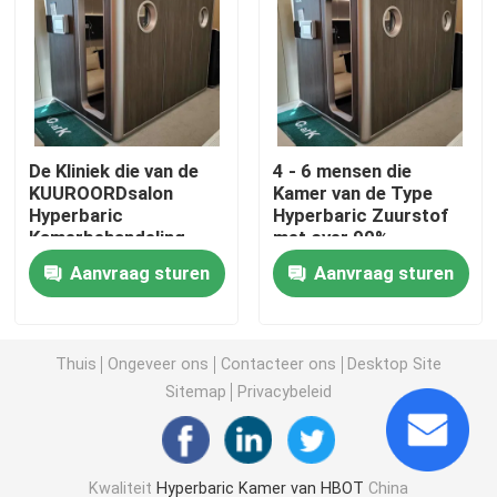
1.3 ATA Hyperbaric
Hardshell Hyperbaric Kamer
De Kliniek die van de
4 - 6 mensen die
KUUROORDsalon
Kamer van de Type
Het zitten Hyperbaric Kamer
Hyperbaric
Hyperbaric Zuurstof
Kamerbehandeling
met over 90%-
voor
Zuurstoflevering
Hyperbaric Terugwinning van Kamersporten
Aanvraag sturen
Aanvraag sturen
Sportblessureterugwinning
zitten
zitten
Gekronkelde Zorg Hyperbaric Kamer
Thuis
Ongeveer ons
Contacteer ons
Desktop Site
Sitemap
Privacybeleid
Kamer van de Monoplace Hyperbaric Zuurstof
Multiplace Hyperbaric Kamer
Kwaliteit
Hyperbaric Kamer van HBOT
China