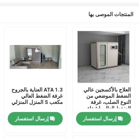
المنتجات الموصى بها
العلاج بالأكسجين عالي
1.3 ATA العناية بالجروح
الضغط الموضعي من
غرفة الضغط العالي
بيت
النوع الصلب، غرفة
مكعب S المنزل المنزلي
الضغط العالي لشفاء
الجروح
منتجات
إرسال استفسار
إرسال استفسار
أشرطة فيديو