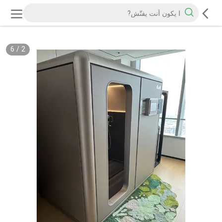
6
/
2