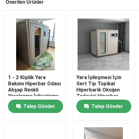
Önerilen Ürünler
1 - 2 Kişilik Yara
Yara İyileşmesi İçin
Bakımı Hiperbar Odası
Sert Tip Topikal
Ahşap Renkli
Hiperbarik Oksijen
Yaralanma İyileştirme
Tedavisi Hiperbar
Ev
HBOT Odası
Odası
Talep Gönder
Talep Gönder
Ürünler
videolar