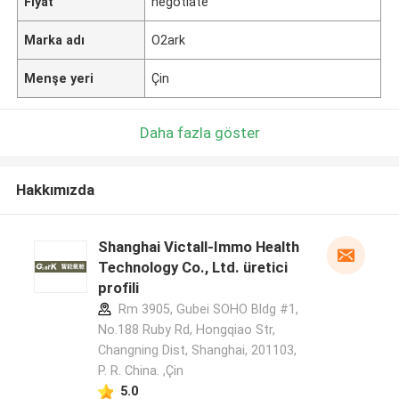
Fiyat
negotiate
Marka adı
O2ark
Menşe yeri
Çin
Daha fazla göster
Hakkımızda
Shanghai Victall-Immo Health
Technology Co., Ltd. üretici
profili
Rm 3905, Gubei SOHO Bldg #1,
No.188 Ruby Rd, Hongqiao Str,
Changning Dist, Shanghai, 201103,
P. R. China. ,Çin
5.0