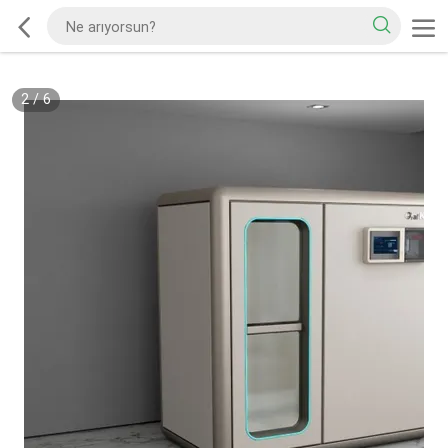
2
/
6