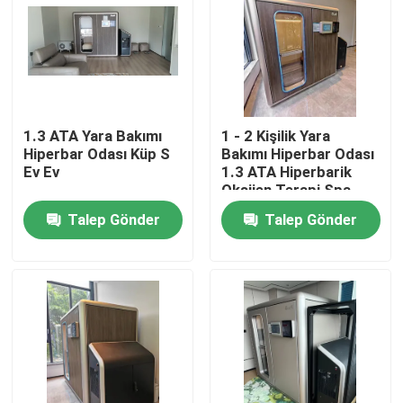
Hakkımızda
Fabrika turu
1.3 ATA Yara Bakımı
1 - 2 Kişilik Yara
Hiperbar Odası Küp S
Bakımı Hiperbar Odası
Kalite kontrol
Ev Ev
1.3 ATA Hiperbarik
Oksijen Terapi Spa
Talep Gönder
Talep Gönder
Bir teklif isteği
HBOT Hiperbar Odası
Hiperbar Odası SPA
Ters Yaşlanma Hiperbar Odası