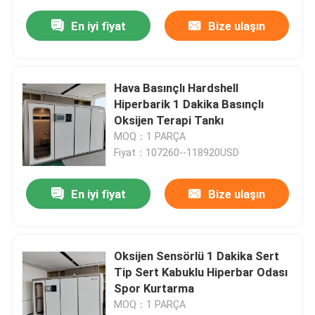
En iyi fiyat
Bize ulaşın
Hava Basınçlı Hardshell
Hiperbarik 1 Dakika Basınçlı
Oksijen Terapi Tankı
MOQ：1 PARÇA
Fiyat：107260--118920USD
En iyi fiyat
Bize ulaşın
Oksijen Sensörlü 1 Dakika Sert
Tip Sert Kabuklu Hiperbar Odası
Spor Kurtarma
MOQ：1 PARÇA