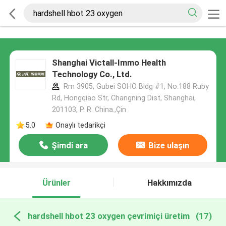
Shanghai Victall-Immo Health
Technology Co., Ltd.
Rm 3905, Gubei SOHO Bldg #1, No.188 Ruby
Rd, Hongqiao Str, Changning Dist, Shanghai,
201103, P. R. China.,Çin
5.0
Onaylı tedarikçi
Şimdi ara
Bize ulaşın
Ürünler
Hakkımızda
hardshell hbot 23 oxygen çevrimiçi üretim
(17)