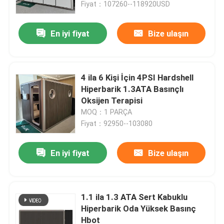
Fiyat：107260--118920USD
En iyi fiyat
Bize ulaşın
4 ila 6 Kişi İçin 4PSI Hardshell
Hiperbarik 1.3ATA Basınçlı
Oksijen Terapisi
MOQ：1 PARÇA
Fiyat：92950--103080
En iyi fiyat
Bize ulaşın
Ev
Ürünler
1.1 ila 1.3 ATA Sert Kabuklu
Hiperbarik Oda Yüksek Basınç
Hbot
videolar