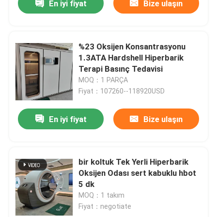
En iyi fiyat
Bize ulaşın
%23 Oksijen Konsantrasyonu
1.3ATA Hardshell Hiperbarik
Terapi Basınç Tedavisi
MOQ：1 PARÇA
Fiyat：107260--118920USD
En iyi fiyat
Bize ulaşın
bir koltuk Tek Yerli Hiperbarik
Oksijen Odası sert kabuklu hbot
5 dk
MOQ：1 takım
Fiyat：negotiate