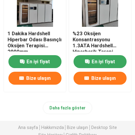
1 Dakika Hardshell
%23 Oksijen
Hiperbar Odası Basınçlı
Konsantrasyonu
Oksijen Terapisi
1.3ATA Hardshell
2000mm
Hiperbarik Terapi
Basınç Tedavisi
En iyi fiyat
En iyi fiyat
Bize ulaşın
Bize ulaşın
Daha fazla göster
Ana sayfa
Hakkımızda
Bize ulaşın
Desktop Site
Site Haritası
Gizlilik Politikası