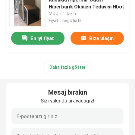
Hiperbarik Oksijen Tedavisi Hbot
MOQ：1 takım
1.3 ATA Hiperbarik
Fiyat：negotiate
Sert Kabuklu Hiperbar Odası
En iyi fiyat
Bize ulaşın
Oturan Hiperbar Odası
Daha fazla göster
Hiperbarik Oda Sporları Kurtarma
Mesaj bırakın
Yara Bakımı Hiperbar Odası
Sizi yakında arayacağız!
Tek Kişilik Hiperbarik Oksijen Odası
Çok Yerli Hiperbar Odası