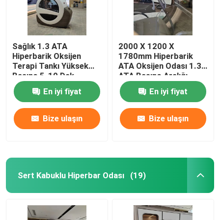
Sağlık 1.3 ATA
2000 X 1200 X
Hiperbarik Oksijen
1780mm Hiperbarik
Terapi Tankı Yüksek
ATA Oksijen Odası 1.3
Basınç 5-10 Dak
ATA Basınç Aralığı
En iyi fiyat
En iyi fiyat
Bize ulaşın
Bize ulaşın
Sert Kabuklu Hiperbar Odası
(19)