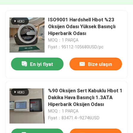
ISO9001 Hardshell Hbot %23
Oksijen Odası Yüksek Basınçlı
Hiperbarik Odası
MOQ：1 PARÇA
Fiyat：95112-105680USD/pc
En iyi fiyat
Bize ulaşın
%90 Oksijen Sert Kabuklu Hbot 1
Dakika Hava Basınçlı 1.3ATA
Hiperbarik Oksijen Odası
MOQ：1 PARÇA
Fiyat：83471.4--92746USD