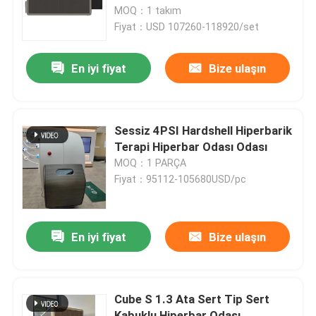
MOQ：1 takım
Fiyat：USD 107260-118920/set
Hakkımızda
En iyi fiyat
Bize ulaşın
Fabrika turu
Kalite kontrol
Sessiz 4PSI Hardshell Hiperbarik
Terapi Hiperbar Odası Odası
MOQ：1 PARÇA
Bir teklif isteği
Fiyat：95112-105680USD/pc
HBOT Hiperbar Odası
En iyi fiyat
Bize ulaşın
Hiperbar Odası SPA
Cube S 1.3 Ata Sert Tip Sert
Ters Yaşlanma Hiperbar Odası
Kabuklu Hiperbar Odası