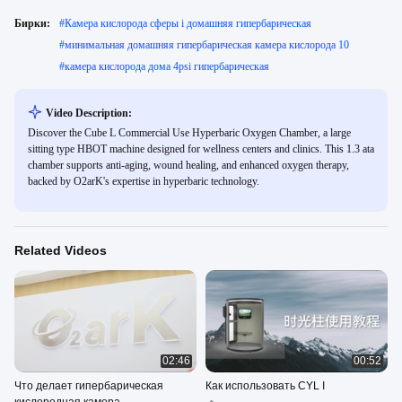
Бирки:
#
Камера кислорода сферы i домашняя гипербарическая
#
минимальная домашняя гипербарическая камера кислорода 10
#
камера кислорода дома 4psi гипербарическая
Video Description:
Discover the Cube L Commercial Use Hyperbaric Oxygen Chamber, a large
sitting type HBOT machine designed for wellness centers and clinics. This 1.3 ata
chamber supports anti-aging, wound healing, and enhanced oxygen therapy,
backed by O2arK's expertise in hyperbaric technology.
Related Videos
02:46
00:52
Что делает гипербарическая
Как использовать CYL I