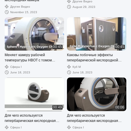
кислородная камера
Другие Видео
Другие Видео
August 29, 2023
November 15, 2023
00:45
00:45
Меняет камеру рабочей
Каковы побочные эффекты
температуры HBOT с томом
гипербарической кислородной
камеры
терапии?
Сфера I
Куб M
June 18, 2023
June 18, 2023
00:49
00:06
Для чего используется
Для чего используется
гипербарическая кислородная
гипербарическая кислородная
камера?
камера?
Сфера I
Сфера I