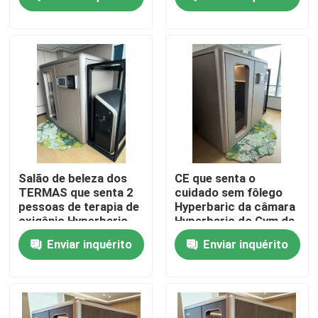
depressão
Sobre nós
Excursão da fábrica
Controle da qualidade
Peça umas citações
Salão de beleza dos
CE que senta o
TERMAS que senta 2
cuidado sem fôlego
pessoas de terapia de
Hyperbaric da câmara
Câmara Hyperbaric de HBOT
oxigênio Hyperbaric
Hyperbaric do Gym da
suave da câmara
máquina do oxigênio
Enviar inquérito
Enviar inquérito
Hyperbaric
TERMAS da câmara Hyperbaric
Câmara Hyperbaric de envelhecimento reversa