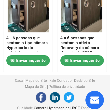
1,3 ATA Hyperbaric
Câmara Hyperbaric de Hardshell
4 - 6 pessoas que
4 a 6 pessoas que
sentam o tipo câmara
sentam o atleta
Câmara Hyperbaric de assento
Hyperbaric do
Recovery da câmara
oxigênio com sobre
Hyperbaric 2500 x
abastecimento de
1800 x 2000mm
Recuperação dos esportes da câmara Hyperbaric
Enviar inquérito
Enviar inquérito
oxigênio de 90%
Câmara Hyperbaric do cuidado sem fôlego
Casa
Mapa do Site
Fale Conosco
Desktop Site
Mapa do Site
Política de privacidade
Câmara Hyperbaric do oxigênio de Monoplace
Câmara Hyperbaric de Multiplace
Qualidade
Câmara Hyperbaric de HBOT
Fábrica