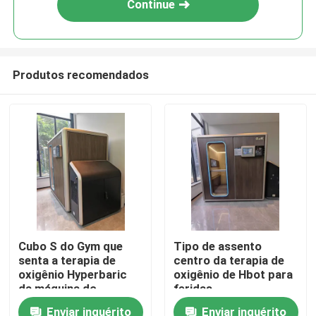
Continue
Produtos recomendados
Casa
Cubo S do Gym que
Tipo de assento
senta a terapia de
centro da terapia de
Produtos
oxigênio Hyperbaric
oxigênio de Hbot para
da máquina do
feridas
oxigênio para a
2000x13802000mm
Enviar inquérito
Enviar inquérito
vídeos