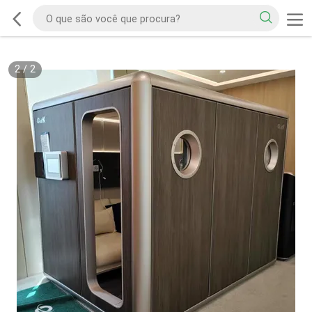
2
/
2