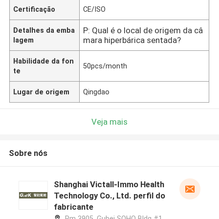
Certificação
CE/ISO
P: Qual é o local de origem da câ
Detalhes da emba
mara hiperbárica sentada?
lagem
Habilidade da fon
50pcs/month
te
Lugar de origem
Qingdao
Veja mais
Sobre nós
Shanghai Victall-Immo Health
Technology Co., Ltd. perfil do
fabricante
Rm 3905, Gubei SOHO Bldg #1,