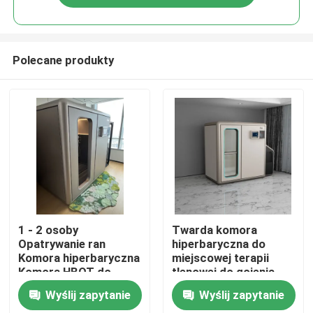
Polecane produkty
Dom
1 - 2 osoby
Twarda komora
Opatrywanie ran
hiperbaryczna do
Komora hiperbaryczna
miejscowej terapii
Produkty
Komora HBOT do
tlenowej do gojenia
odzyskiwania koloru
ran
Wyślij zapytanie
Wyślij zapytanie
drewna
wideo