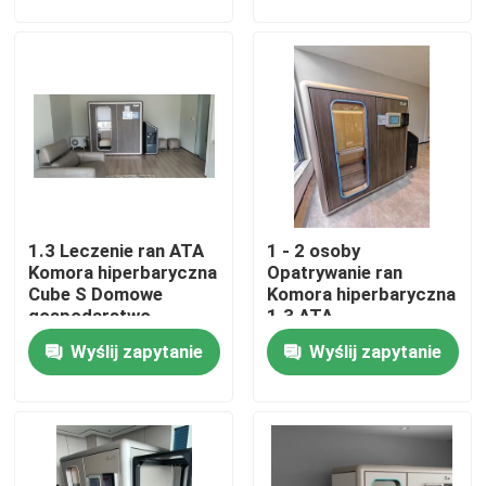
O nas
Wycieczka po fabryce
Kontrola jakości
1.3 Leczenie ran ATA
1 - 2 osoby
Poprosić o wycenę
Komora hiperbaryczna
Opatrywanie ran
Cube S Domowe
Komora hiperbaryczna
gospodarstwo
1.3 ATA
Komora hiperbaryczna HBOT
domowe
Hiperbaryczna terapia
Wyślij zapytanie
Wyślij zapytanie
tlenowa Spa
SPA w komorze hiperbarycznej
Komora hiperbaryczna z odwróconym starzeniem