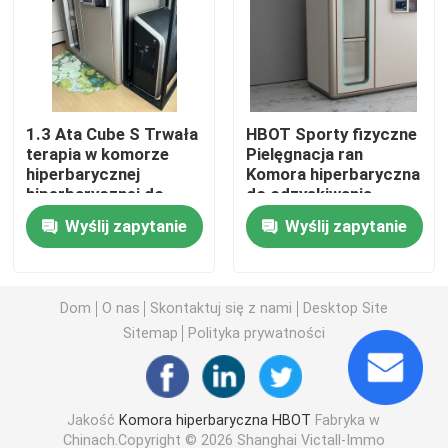
1.3 ATA Hiperbaryczny
Komora hiperbaryczna Hardshell
1.3 Ata Cube S Trwała
HBOT Sporty fizyczne
terapia w komorze
Pielęgnacja ran
hiperbarycznej
Komora hiperbaryczna
Siedząca komora hiperbaryczna
hiperbarycznej do
do odzyskiwania
salonu domowego
obrażeń 1.3ata
Wyślij zapytanie
Wyślij zapytanie
Regeneracja w sportach komorowych hiperbarycznych
Komora hiperbaryczna do opatrywania ran
Dom
O nas
Skontaktuj się z nami
Desktop Site
Sitemap
Polityka prywatności
Jednomiejscowa hiperbaryczna komora tlenowa
Jakość
Komora hiperbaryczna HBOT
Fabryka w
Wielomiejscowa komora hiperbaryczna
Chinach.Copyright © 2026 Shanghai Victall-Immo