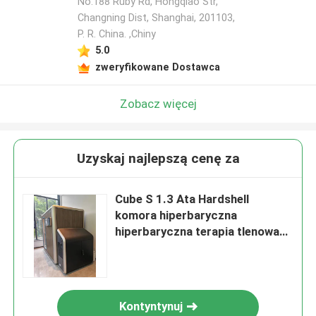
No.188 Ruby Rd, Hongqiao Str,
Changning Dist, Shanghai, 201103,
P. R. China. ,Chiny
5.0
zweryfikowane Dostawca
Zobacz więcej
Uzyskaj najlepszą cenę za
Cube S 1.3 Ata Hardshell
komora hiperbaryczna
hiperbaryczna terapia tlenowa
Hbot
Kontyntynuj