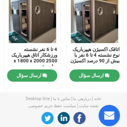
1.3 ATA Hyperbaric
محفظه هایپرباریک سخت پوسته
اتاقک اکسیژن هیپرباریک
4 تا 6 نفر نشسته
محفظه هیپرباریک نشسته
نوع نشسته 4 تا 6 نفر با
ورزشکار اتاق هیپرباریک
بیش از 90 درصد اکسیژن
2500 x 1800 x 2000
میلی متر
ریکاوری ورزشی اتاق هیپرباریک
ارسال سؤال
ارسال سؤال
اتاق هیپرباریک مراقبت از زخم
خانه
دربارهی ما
تماس با ما
Desktop Site
اتاقک اکسیژن هیپرباریک تک محل
نقشه سایت
سیاست حفظ حریم خصوصی
اتاقک هایپرباریک چند مکان