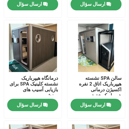
ارسال سؤال
ارسال سؤال
درباره ما
تور کارخانه
کنترل کیفیت
درخواست نقل قول
سالن SPA نشسته
درمانگاه هیپرباریک
هیپرباریک اتاق 2 نفره
نشسته کلینیک SPA برای
اتاقک هایپرباریک HBOT
اکسیژن درمانی
بازیابی آسیب های
هیپرباریک خفیف
ورزشی
ارسال سؤال
ارسال سؤال
اسپای اتاق هیپرباریک
اتاق هیپرباریک پیری معکوس