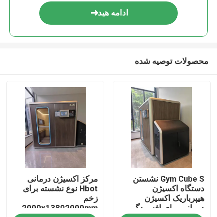
ادامه هید
محصولات توصیه شده
صفحه اصلی
Gym Cube S نشستن
مرکز اکسیژن درمانی
محصولات
دستگاه اکسیژن
Hbot نوع نشسته برای
هیپرباریک اکسیژن
زخم
درمانی برای افسردگی
2000x13802000mm
فیلم های