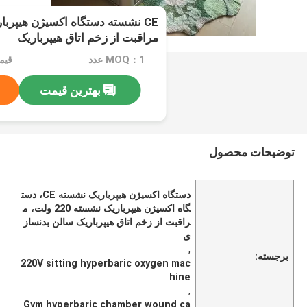
CE نشسته دستگاه اکسیژن هیپرب
مراقبت از زخم اتاق هیپرباریک
MOQ：1 عدد
بهترین قیمت
توضیحات محصول
دستگاه اکسیژن هیپرباریک نشسته CE، دست
گاه اکسیژن هیپرباریک نشسته 220 ولت، م
راقبت از زخم اتاق هیپرباریک سالن بدنساز
ی
,
برجسته:
220V sitting hyperbaric oxygen mac
hine
,
Gym hyperbaric chamber wound ca