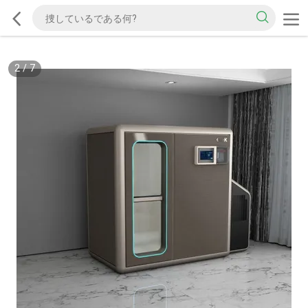
2
/
7