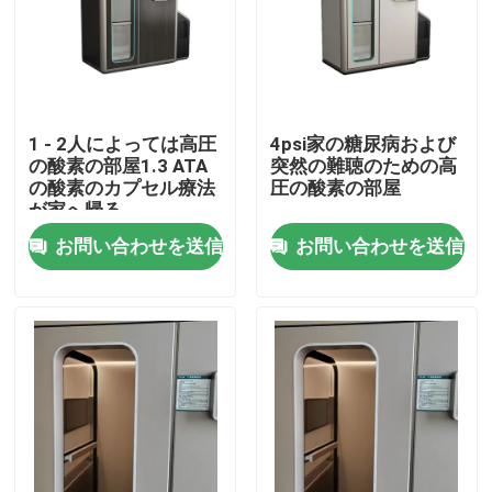
私達について
工場旅行
1 - 2人によっては高圧
4psi家の糖尿病および
の酸素の部屋1.3 ATA
突然の難聴のための高
の酸素のカプセル療法
圧の酸素の部屋
品質管理
が家へ帰る
お問い合わせを送信
お問い合わせを送信
引用を要求しなさい
HBOTの高圧酸素室
高圧酸素室の鉱泉
逆の老化する高圧酸素室