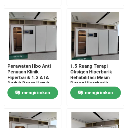
permintaan
permintaan
Tentang kami
Tur Pabrik
Kontrol kualitas
Perawatan Hbo Anti
1.5 Ruang Terapi
Permintaan Penawaran
Penuaan Klinik
Oksigen Hiperbarik
Hiperbarik 1.3 ATA
Rehabilitasi Mesin
Duduk Besar Untuk
Ruang Hiperbarik
Ruang Hiperbarik HBOT
Luka
mengirimkan
mengirimkan
permintaan
permintaan
SPA Kamar Hiperbarik
Ruang Hiperbarik Penuaan Terbalik