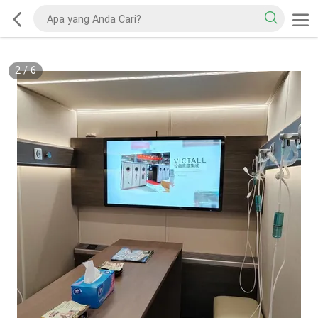
2
/
6