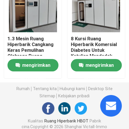
1.3 ATA Hiperbarik
Ruang Hiperbarik Hardshell
1.3 Mesin Ruang
8 Kursi Ruang
Hiperbarik Cangkang
Hiperbarik Komersial
Keras Pemulihan
Diabetes Untuk
Ruang Duduk Hiperbarik
Olahraga Ruang
Ketulian Mendadak
Hiperbarik Ata Cube L
1800MM
mengirimkan
mengirimkan
Pemulihan Olahraga Ruang Hiperbarik
permintaan
permintaan
Ruang Hiperbarik Perawatan Luka
Rumah
Tentang kita
Hubungi kami
Desktop Site
Sitemap
Kebijakan pribadi
Ruang Oksigen Hiperbarik Monoplace
Kualitas
Ruang Hiperbarik HBOT
Pabrik
Ruang Hiperbarik Multitempat
cina.Copyright © 2026 Shanghai Victall-Immo