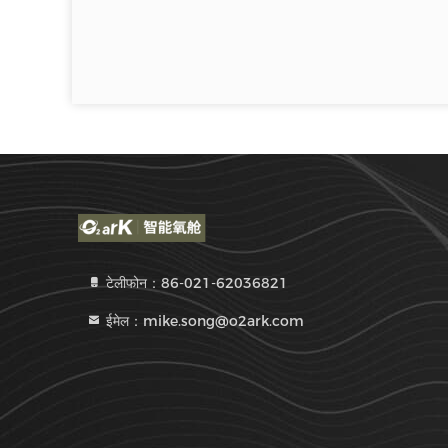
टेलीफोन：86-021-62036821
ईमेल：mike.song@o2ark.com