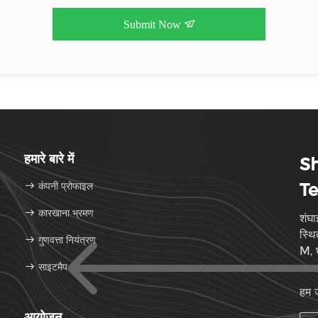
Submit Now
हमारे बारे में
Sh
कंपनी प्रोफाइल
Te
कारखाना भ्रमण
शंघा
स्थि
गुणवत्ता नियंत्रण
M, 
साइटमैप
हम ज
आयोजन